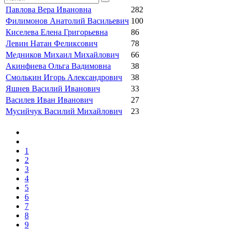
Павлова Вера Ивановна
282
Филимонов Анатолий Васильевич
100
Киселева Елена Григорьевна
86
Левин Натан Феликсович
78
Медников Михаил Михайлович
66
Акинфиева Ольга Вадимовна
38
Смолькин Игорь Александрович
38
Яшнев Василий Иванович
33
Василев Иван Иванович
27
Мусийчук Василий Михайлович
23
1
2
3
4
5
6
7
8
9