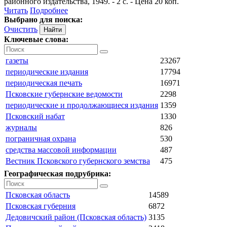
районного издательства, 1949. - 2 с. - Цена 20 коп.
Читать
Подробнее
Выбрано для поиска:
Очистить
Ключевые слова:
газеты
23267
периодические издания
17794
периодическая печать
16971
Псковские губернские ведомости
2298
периодические и продолжающиеся издания
1359
Псковский набат
1330
журналы
826
пограничная охрана
530
средства массовой информации
487
Вестник Псковского губернского земства
475
Географическая подрубрика:
Псковская область
14589
Псковская губерния
6872
Дедовичский район (Псковская область)
3135