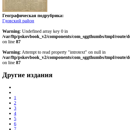
Географическая подрубрика:
Гдовский район
Warning
: Undefined array key 0 in
/var/ftp/pskovbook_v2/components/com_sggthumbs/tmpl/route/d
on line
87
Warning
: Attempt to read property "introtext" on null in
/var/ftp/pskovbook_v2/components/com_sggthumbs/tmpl/route/d
on line
87
Другие издания
1
2
3
4
5
6
7