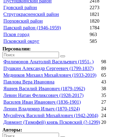
Пустошкинский район
2418
Гдовский район
2273
Стругокрасненский район
1821
Порховский район
1820
Павский район (1946-1959)
1784
Псков город
963
Псковский округ
585
Персоналии:
Филимонов Анатолий Васильевич (1951- )
98
Пушкин Александр Сергеевич (1799-1837)
89
Медников Михаил Михайлович (1933-2019)
65
Павлова Вера Ивановна
43
Яшнев Василий Иванович (1879-1962)
38
Левин Натан Феликсович (1928-2017)
35
Василев Иван Иванович (1836-1901)
27
Ленин Владимир Ильич (1870-1924)
24
Мусийчук Василий Михайлович (1942-2004)
24
Довмонт (Тимофей) князь Псковский (?-1299)
20
Авторы: