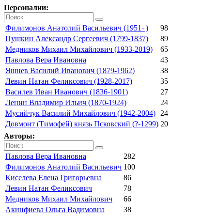
Персоналии:
Филимонов Анатолий Васильевич (1951- )
98
Пушкин Александр Сергеевич (1799-1837)
89
Медников Михаил Михайлович (1933-2019)
65
Павлова Вера Ивановна
43
Яшнев Василий Иванович (1879-1962)
38
Левин Натан Феликсович (1928-2017)
35
Василев Иван Иванович (1836-1901)
27
Ленин Владимир Ильич (1870-1924)
24
Мусийчук Василий Михайлович (1942-2004)
24
Довмонт (Тимофей) князь Псковский (?-1299)
20
Авторы:
Павлова Вера Ивановна
282
Филимонов Анатолий Васильевич
100
Киселева Елена Григорьевна
86
Левин Натан Феликсович
78
Медников Михаил Михайлович
66
Акинфиева Ольга Вадимовна
38