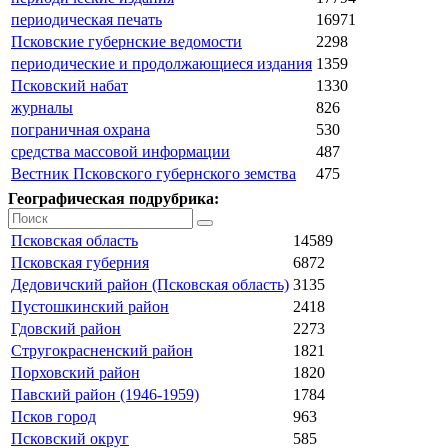
периодическая печать
16971
Псковские губернские ведомости
2298
периодические и продолжающиеся издания
1359
Псковский набат
1330
журналы
826
пограничная охрана
530
средства массовой информации
487
Вестник Псковского губернского земства
475
Географическая подрубрика:
Псковская область
14589
Псковская губерния
6872
Дедовичский район (Псковская область)
3135
Пустошкинский район
2418
Гдовский район
2273
Стругокрасненский район
1821
Порховский район
1820
Павский район (1946-1959)
1784
Псков город
963
Псковский округ
585