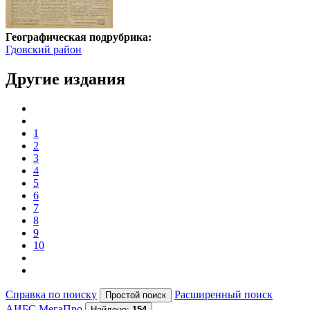
Географическая подрубрика:
Гдовский район
Другие издания
1
2
3
4
5
6
7
8
9
10
Справка по поиску
Расширенный поиск
АИБС МегаПро
Найдено:
154