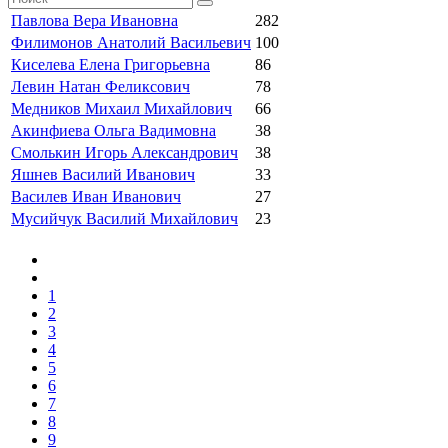
Павлова Вера Ивановна
282
Филимонов Анатолий Васильевич
100
Киселева Елена Григорьевна
86
Левин Натан Феликсович
78
Медников Михаил Михайлович
66
Акинфиева Ольга Вадимовна
38
Смолькин Игорь Александрович
38
Яшнев Василий Иванович
33
Василев Иван Иванович
27
Мусийчук Василий Михайлович
23
1
2
3
4
5
6
7
8
9