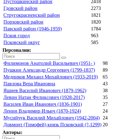
Пустошкинский район
2418
Гдовский район
2273
Стругокрасненский район
1821
Порховский район
1820
Павский район (1946-1959)
1784
Псков город
963
Псковский округ
585
Персоналии:
Филимонов Анатолий Васильевич (1951- )
98
Пушкин Александр Сергеевич (1799-1837)
89
Медников Михаил Михайлович (1933-2019)
65
Павлова Вера Ивановна
43
Яшнев Василий Иванович (1879-1962)
38
Левин Натан Феликсович (1928-2017)
35
Василев Иван Иванович (1836-1901)
27
Ленин Владимир Ильич (1870-1924)
24
Мусийчук Василий Михайлович (1942-2004)
24
Довмонт (Тимофей) князь Псковский (?-1299)
20
Авторы: