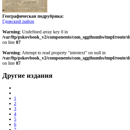
Географическая подрубрика:
Гдовский район
Warning
: Undefined array key 0 in
/var/ftp/pskovbook_v2/components/com_sggthumbs/tmpl/route/d
on line
87
Warning
: Attempt to read property "introtext" on null in
/var/ftp/pskovbook_v2/components/com_sggthumbs/tmpl/route/d
on line
87
Другие издания
1
2
3
4
5
6
7