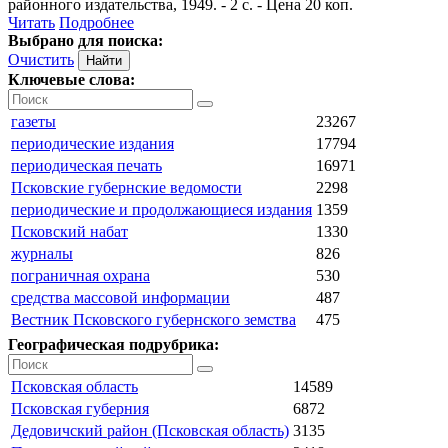
районного издательства, 1949. - 2 с. - Цена 20 коп.
Читать
Подробнее
Выбрано для поиска:
Очистить
Ключевые слова:
газеты
23267
периодические издания
17794
периодическая печать
16971
Псковские губернские ведомости
2298
периодические и продолжающиеся издания
1359
Псковский набат
1330
журналы
826
пограничная охрана
530
средства массовой информации
487
Вестник Псковского губернского земства
475
Географическая подрубрика:
Псковская область
14589
Псковская губерния
6872
Дедовичский район (Псковская область)
3135