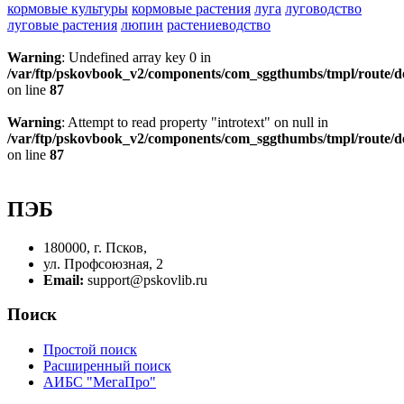
кормовые культуры
кормовые растения
луга
луговодство
луговые растения
люпин
растениеводство
Warning
: Undefined array key 0 in
/var/ftp/pskovbook_v2/components/com_sggthumbs/tmpl/route/d
on line
87
Warning
: Attempt to read property "introtext" on null in
/var/ftp/pskovbook_v2/components/com_sggthumbs/tmpl/route/d
on line
87
ПЭБ
180000, г. Псков,
ул. Профсоюзная, 2
Email:
support@pskovlib.ru
Поиск
Простой поиск
Расширенный поиск
АИБС "МегаПро"