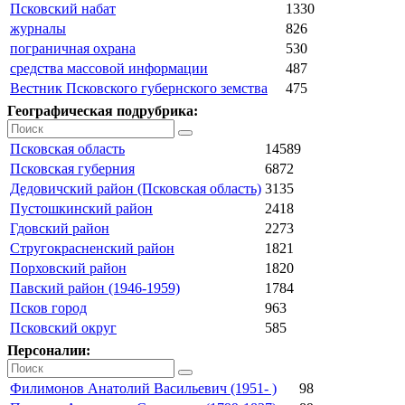
Псковский набат
1330
журналы
826
пограничная охрана
530
средства массовой информации
487
Вестник Псковского губернского земства
475
Географическая подрубрика:
Псковская область
14589
Псковская губерния
6872
Дедовичский район (Псковская область)
3135
Пустошкинский район
2418
Гдовский район
2273
Стругокрасненский район
1821
Порховский район
1820
Павский район (1946-1959)
1784
Псков город
963
Псковский округ
585
Персоналии:
Филимонов Анатолий Васильевич (1951- )
98