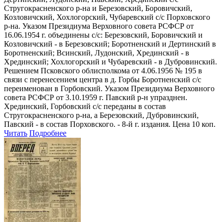
Стругокрасненского р-на и Березовский, Боровичский,
Козловичский, Хохлогорский, Чубаревский с/с Порховского
р-на. Указом Президиума Верховного совета РСФСР от
16.06.1954 г. объединены с/с: Березовский, Боровичский и
Козловичский - в Березовский; Боротненский и Дертинский в
Боротненский; Всинский, Лудонский, Хрединский - в
Хрединский; Хохлогорский и Чубаревский - в Дубровинский.
Решением Псковского облисполкома от 4.06.1956 № 195 в
связи с перенесением центра в д. Горбы Боротненский с/с
переименован в Горбовский. Указом Президиума Верховного
совета РСФСР от 3.10.1959 г. Павский р-н упразднен.
Хрединский, Горбовский с/с переданы в состав
Стругокрасненского р-на, а Березовский, Дубровинский,
Павский - в состав Порховского. - 8-й г. издания. Цена 10 коп.
Читать
Подробнее