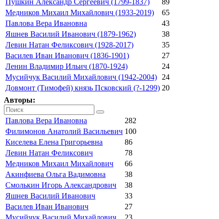
Пушкин Александр Сергеевич (1799-1837)
89
Медников Михаил Михайлович (1933-2019)
65
Павлова Вера Ивановна
43
Яшнев Василий Иванович (1879-1962)
38
Левин Натан Феликсович (1928-2017)
35
Василев Иван Иванович (1836-1901)
27
Ленин Владимир Ильич (1870-1924)
24
Мусийчук Василий Михайлович (1942-2004)
24
Довмонт (Тимофей) князь Псковский (?-1299)
20
Авторы:
Павлова Вера Ивановна
282
Филимонов Анатолий Васильевич
100
Киселева Елена Григорьевна
86
Левин Натан Феликсович
78
Медников Михаил Михайлович
66
Акинфиева Ольга Вадимовна
38
Смолькин Игорь Александрович
38
Яшнев Василий Иванович
33
Василев Иван Иванович
27
Мусийчук Василий Михайлович
23