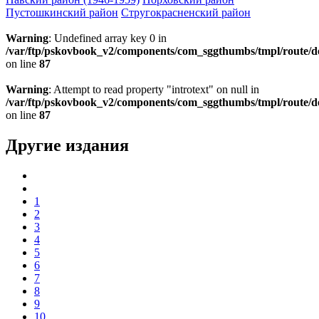
Пустошкинский район
Стругокрасненский район
Warning
: Undefined array key 0 in
/var/ftp/pskovbook_v2/components/com_sggthumbs/tmpl/route/d
on line
87
Warning
: Attempt to read property "introtext" on null in
/var/ftp/pskovbook_v2/components/com_sggthumbs/tmpl/route/d
on line
87
Другие издания
1
2
3
4
5
6
7
8
9
10