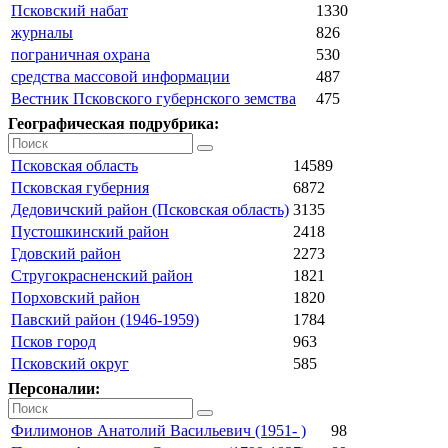
Псковский набат
1330
журналы
826
пограничная охрана
530
средства массовой информации
487
Вестник Псковского губернского земства
475
Географическая подрубрика:
Псковская область
14589
Псковская губерния
6872
Дедовичский район (Псковская область)
3135
Пустошкинский район
2418
Гдовский район
2273
Стругокрасненский район
1821
Порховский район
1820
Павский район (1946-1959)
1784
Псков город
963
Псковский округ
585
Персоналии:
Филимонов Анатолий Васильевич (1951- )
98