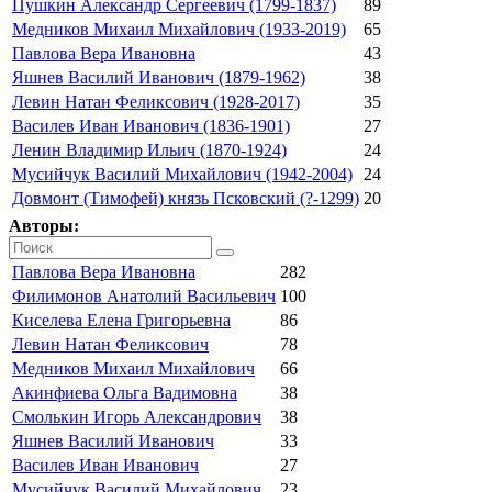
Пушкин Александр Сергеевич (1799-1837)
89
Медников Михаил Михайлович (1933-2019)
65
Павлова Вера Ивановна
43
Яшнев Василий Иванович (1879-1962)
38
Левин Натан Феликсович (1928-2017)
35
Василев Иван Иванович (1836-1901)
27
Ленин Владимир Ильич (1870-1924)
24
Мусийчук Василий Михайлович (1942-2004)
24
Довмонт (Тимофей) князь Псковский (?-1299)
20
Авторы:
Павлова Вера Ивановна
282
Филимонов Анатолий Васильевич
100
Киселева Елена Григорьевна
86
Левин Натан Феликсович
78
Медников Михаил Михайлович
66
Акинфиева Ольга Вадимовна
38
Смолькин Игорь Александрович
38
Яшнев Василий Иванович
33
Василев Иван Иванович
27
Мусийчук Василий Михайлович
23