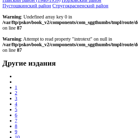
Павский район (1946-1959)
Порховский район
Пустошкинский район
Стругокрасненский район
Warning
: Undefined array key 0 in
/var/ftp/pskovbook_v2/components/com_sggthumbs/tmpl/route/d
on line
87
Warning
: Attempt to read property "introtext" on null in
/var/ftp/pskovbook_v2/components/com_sggthumbs/tmpl/route/d
on line
87
Другие издания
1
2
3
4
5
6
7
8
9
10