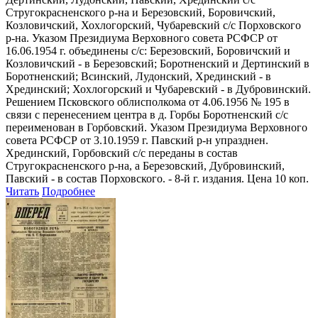
Стругокрасненского р-на и Березовский, Боровичский,
Козловичский, Хохлогорский, Чубаревский с/с Порховского
р-на. Указом Президиума Верховного совета РСФСР от
16.06.1954 г. объединены с/с: Березовский, Боровичский и
Козловичский - в Березовский; Боротненский и Дертинский в
Боротненский; Всинский, Лудонский, Хрединский - в
Хрединский; Хохлогорский и Чубаревский - в Дубровинский.
Решением Псковского облисполкома от 4.06.1956 № 195 в
связи с перенесением центра в д. Горбы Боротненский с/с
переименован в Горбовский. Указом Президиума Верховного
совета РСФСР от 3.10.1959 г. Павский р-н упразднен.
Хрединский, Горбовский с/с переданы в состав
Стругокрасненского р-на, а Березовский, Дубровинский,
Павский - в состав Порховского. - 8-й г. издания. Цена 10 коп.
Читать
Подробнее