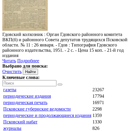
Гдовский колхозник
: Орган Гдовского районного комитета
ВКП(б) и районного Совета депутатов трудящихся Псковской
области. № 11 : 26 января. - Гдов : Типография Гдовского
районного издательства, 1951. - 2 с. - Цена 15 коп. - 21-й год
издания
Читать
Подробнее
Выбрано для поиска:
Очистить
Ключевые слова:
газеты
23267
периодические издания
17794
периодическая печать
16971
Псковские губернские ведомости
2298
периодические и продолжающиеся издания
1359
Псковский набат
1330
журналы
826