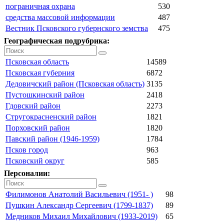
пограничная охрана
530
средства массовой информации
487
Вестник Псковского губернского земства
475
Географическая подрубрика:
Псковская область
14589
Псковская губерния
6872
Дедовичский район (Псковская область)
3135
Пустошкинский район
2418
Гдовский район
2273
Стругокрасненский район
1821
Порховский район
1820
Павский район (1946-1959)
1784
Псков город
963
Псковский округ
585
Персоналии:
Филимонов Анатолий Васильевич (1951- )
98
Пушкин Александр Сергеевич (1799-1837)
89
Медников Михаил Михайлович (1933-2019)
65