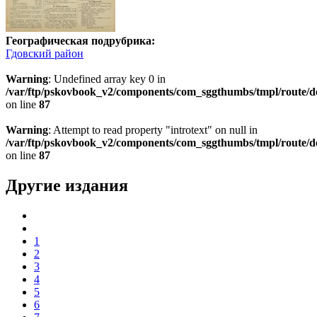
Географическая подрубрика:
Гдовский район
Warning
: Undefined array key 0 in
/var/ftp/pskovbook_v2/components/com_sggthumbs/tmpl/route/d
on line
87
Warning
: Attempt to read property "introtext" on null in
/var/ftp/pskovbook_v2/components/com_sggthumbs/tmpl/route/d
on line
87
Другие издания
1
2
3
4
5
6