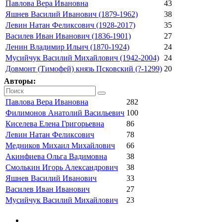
Павлова Вера Ивановна
43
Яшнев Василий Иванович (1879-1962)
38
Левин Натан Феликсович (1928-2017)
35
Василев Иван Иванович (1836-1901)
27
Ленин Владимир Ильич (1870-1924)
24
Мусийчук Василий Михайлович (1942-2004)
24
Довмонт (Тимофей) князь Псковский (?-1299)
20
Авторы:
Павлова Вера Ивановна
282
Филимонов Анатолий Васильевич
100
Киселева Елена Григорьевна
86
Левин Натан Феликсович
78
Медников Михаил Михайлович
66
Акинфиева Ольга Вадимовна
38
Смолькин Игорь Александрович
38
Яшнев Василий Иванович
33
Василев Иван Иванович
27
Мусийчук Василий Михайлович
23