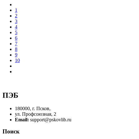
1
2
3
4
5
6
7
8
9
10
ПЭБ
180000, г. Псков,
ул. Профсоюзная, 2
Email:
support@pskovlib.ru
Поиск