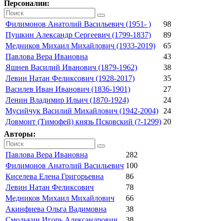
Персоналии:
Филимонов Анатолий Васильевич (1951- )
98
Пушкин Александр Сергеевич (1799-1837)
89
Медников Михаил Михайлович (1933-2019)
65
Павлова Вера Ивановна
43
Яшнев Василий Иванович (1879-1962)
38
Левин Натан Феликсович (1928-2017)
35
Василев Иван Иванович (1836-1901)
27
Ленин Владимир Ильич (1870-1924)
24
Мусийчук Василий Михайлович (1942-2004)
24
Довмонт (Тимофей) князь Псковский (?-1299)
20
Авторы:
Павлова Вера Ивановна
282
Филимонов Анатолий Васильевич
100
Киселева Елена Григорьевна
86
Левин Натан Феликсович
78
Медников Михаил Михайлович
66
Акинфиева Ольга Вадимовна
38
Смолькин Игорь Александрович
38