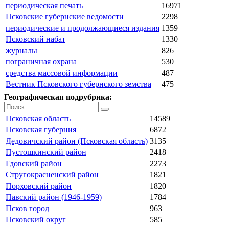
периодическая печать
16971
Псковские губернские ведомости
2298
периодические и продолжающиеся издания
1359
Псковский набат
1330
журналы
826
пограничная охрана
530
средства массовой информации
487
Вестник Псковского губернского земства
475
Географическая подрубрика:
Псковская область
14589
Псковская губерния
6872
Дедовичский район (Псковская область)
3135
Пустошкинский район
2418
Гдовский район
2273
Стругокрасненский район
1821
Порховский район
1820
Павский район (1946-1959)
1784
Псков город
963
Псковский округ
585