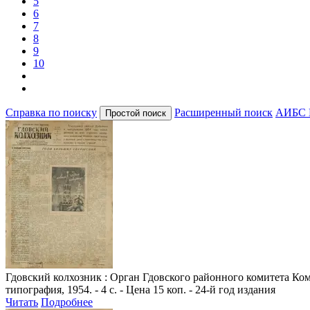
5
6
7
8
9
10
Справка по поиску
Расширенный поиск
АИБС 
Гдовский колхозник
: Орган Гдовского районного комитета Комм
типография, 1954. - 4 с. - Цена 15 коп. - 24-й год издания
Читать
Подробнее