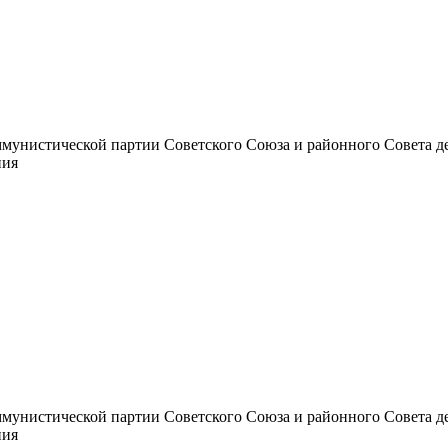
унистической партии Советского Союза и районного Совета депут
ния
унистической партии Советского Союза и районного Совета депут
ния