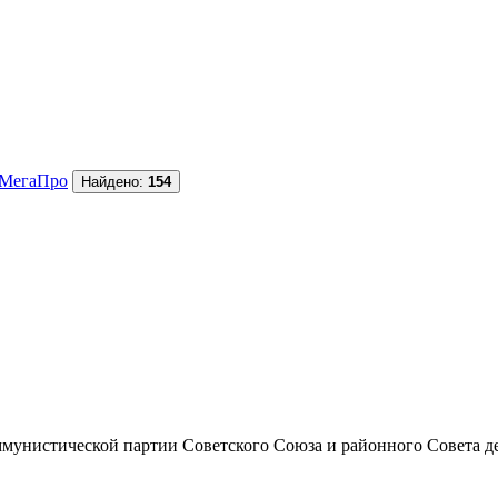
МегаПро
Найдено:
154
унистической партии Советского Союза и районного Совета депут