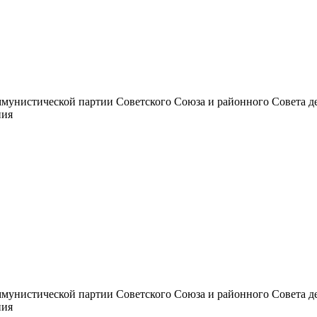
унистической партии Советского Союза и районного Совета депут
ния
унистической партии Советского Союза и районного Совета депут
ния