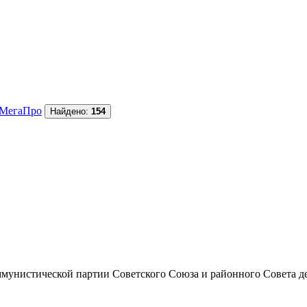
МегаПро
Найдено:
154
унистической партии Советского Союза и районного Совета депут