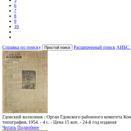
5
6
7
8
9
10
Справка по поиску
Расширенный поиск
АИБС 
Гдовский колхозник
: Орган Гдовского районного комитета Комм
типография, 1954. - 4 с. - Цена 15 коп. - 24-й год издания
Читать
Подробнее