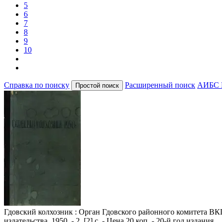
5
6
7
8
9
10
Справка по поиску
Расширенный поиск
АИБС 
Гдовский колхозник
: Орган Гдовского районного комитета ВКП
издательства, 1950. - 2, [2] с. - Цена 20 коп. - 20-й год издания