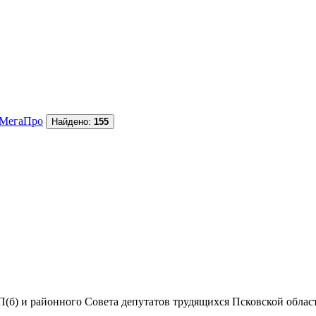
МегаПро
Найдено:
155
(б) и районного Совета депутатов трудящихся Псковской области