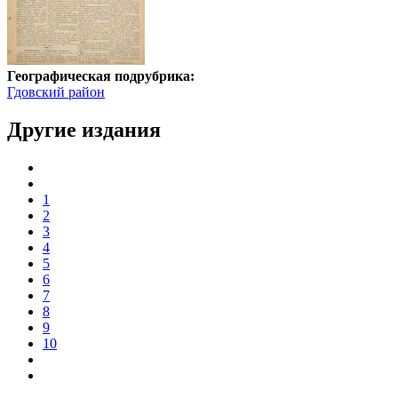
Географическая подрубрика:
Гдовский район
Другие издания
1
2
3
4
5
6
7
8
9
10