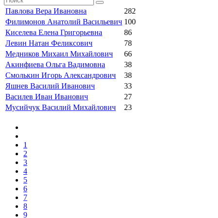
Павлова Вера Ивановна
282
Филимонов Анатолий Васильевич
100
Киселева Елена Григорьевна
86
Левин Натан Феликсович
78
Медников Михаил Михайлович
66
Акинфиева Ольга Вадимовна
38
Смолькин Игорь Александрович
38
Яшнев Василий Иванович
33
Василев Иван Иванович
27
Мусийчук Василий Михайлович
23
1
2
3
4
5
6
7
8
9