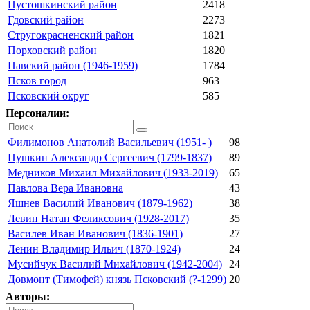
Пустошкинский район
2418
Гдовский район
2273
Стругокрасненский район
1821
Порховский район
1820
Павский район (1946-1959)
1784
Псков город
963
Псковский округ
585
Персоналии:
Филимонов Анатолий Васильевич (1951- )
98
Пушкин Александр Сергеевич (1799-1837)
89
Медников Михаил Михайлович (1933-2019)
65
Павлова Вера Ивановна
43
Яшнев Василий Иванович (1879-1962)
38
Левин Натан Феликсович (1928-2017)
35
Василев Иван Иванович (1836-1901)
27
Ленин Владимир Ильич (1870-1924)
24
Мусийчук Василий Михайлович (1942-2004)
24
Довмонт (Тимофей) князь Псковский (?-1299)
20
Авторы: