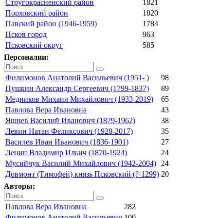
Стругокрасненский район
1821
Порховский район
1820
Павский район (1946-1959)
1784
Псков город
963
Псковский округ
585
Персоналии:
Филимонов Анатолий Васильевич (1951- )
98
Пушкин Александр Сергеевич (1799-1837)
89
Медников Михаил Михайлович (1933-2019)
65
Павлова Вера Ивановна
43
Яшнев Василий Иванович (1879-1962)
38
Левин Натан Феликсович (1928-2017)
35
Василев Иван Иванович (1836-1901)
27
Ленин Владимир Ильич (1870-1924)
24
Мусийчук Василий Михайлович (1942-2004)
24
Довмонт (Тимофей) князь Псковский (?-1299)
20
Авторы:
Павлова Вера Ивановна
282
Филимонов Анатолий Васильевич
100