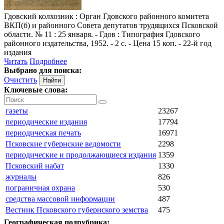
Гдовский колхозник
: Орган Гдовского районного комитета
ВКП(б) и районного Совета депутатов трудящихся Псковской
области. № 11 : 25 января. - Гдов : Типография Гдовского
районного издательства, 1952. - 2 с. - Цена 15 коп. - 22-й год
издания
Читать
Подробнее
Выбрано для поиска:
Очистить
Ключевые слова:
газеты
23267
периодические издания
17794
периодическая печать
16971
Псковские губернские ведомости
2298
периодические и продолжающиеся издания
1359
Псковский набат
1330
журналы
826
пограничная охрана
530
средства массовой информации
487
Вестник Псковского губернского земства
475
Географическая подрубрика: