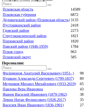
Псковская область
14589
Псковская губерния
6872
Дедовичский район (Псковская область)
3135
Пустошкинский район
2418
Гдовский район
2273
Стругокрасненский район
1821
Порховский район
1820
Павский район (1946-1959)
1784
Псков город
963
Псковский округ
585
Персоналии:
Филимонов Анатолий Васильевич (1951- )
98
Пушкин Александр Сергеевич (1799-1837)
89
Медников Михаил Михайлович (1933-2019)
65
Павлова Вера Ивановна
43
Яшнев Василий Иванович (1879-1962)
38
Левин Натан Феликсович (1928-2017)
35
Василев Иван Иванович (1836-1901)
27