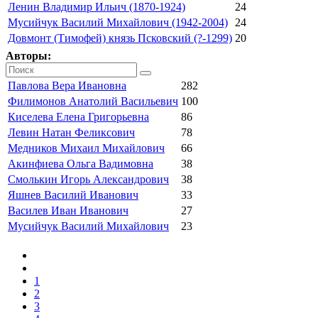
Ленин Владимир Ильич (1870-1924)
24
Мусийчук Василий Михайлович (1942-2004)
24
Довмонт (Тимофей) князь Псковский (?-1299)
20
Авторы:
Павлова Вера Ивановна
282
Филимонов Анатолий Васильевич
100
Киселева Елена Григорьевна
86
Левин Натан Феликсович
78
Медников Михаил Михайлович
66
Акинфиева Ольга Вадимовна
38
Смолькин Игорь Александрович
38
Яшнев Василий Иванович
33
Василев Иван Иванович
27
Мусийчук Василий Михайлович
23
1
2
3