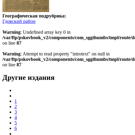
Географическая подрубрика:
Гдовский район
Warning
: Undefined array key 0 in
/var/ftp/pskovbook_v2/components/com_sggthumbs/tmpl/route/d
on line
87
Warning
: Attempt to read property "introtext" on null in
/var/ftp/pskovbook_v2/components/com_sggthumbs/tmpl/route/d
on line
87
Другие издания
1
2
3
4
5
6