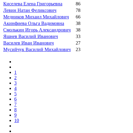
Киселева Елена Григорьевна
86
Левин Натан Феликсович
78
Медников Михаил Михайлович
66
Акинфиева Ольга Вадимовна
38
Смолькин Игорь Александрович
38
Яшнев Василий Иванович
33
Василев Иван Иванович
27
Мусийчук Василий Михайлович
23
1
2
3
4
5
6
7
8
9
10