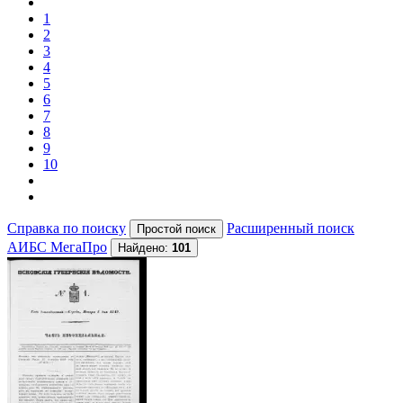
1
2
3
4
5
6
7
8
9
10
Справка по поиску
Расширенный поиск
АИБС МегаПро
Найдено:
101