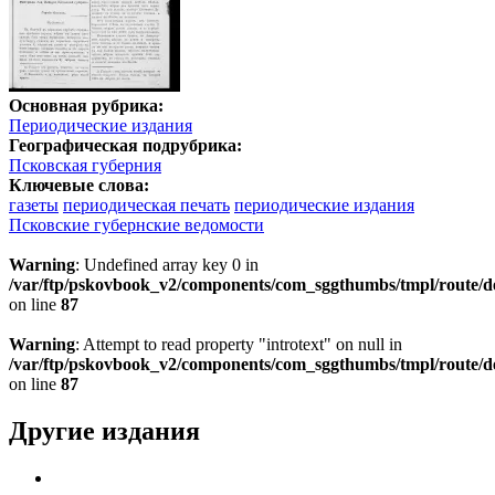
Основная рубрика:
Периодические издания
Географическая подрубрика:
Псковская губерния
Ключевые слова:
газеты
периодическая печать
периодические издания
Псковские губернские ведомости
Warning
: Undefined array key 0 in
/var/ftp/pskovbook_v2/components/com_sggthumbs/tmpl/route/d
on line
87
Warning
: Attempt to read property "introtext" on null in
/var/ftp/pskovbook_v2/components/com_sggthumbs/tmpl/route/d
on line
87
Другие издания