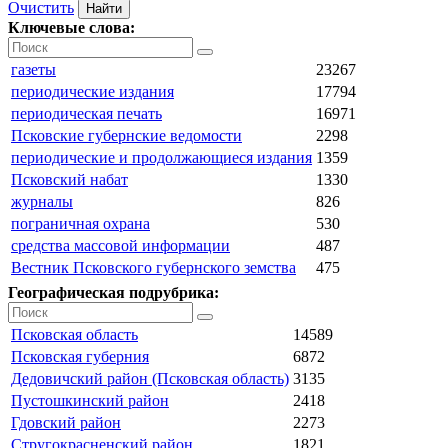
Очистить
Ключевые слова:
газеты
23267
периодические издания
17794
периодическая печать
16971
Псковские губернские ведомости
2298
периодические и продолжающиеся издания
1359
Псковский набат
1330
журналы
826
пограничная охрана
530
средства массовой информации
487
Вестник Псковского губернского земства
475
Географическая подрубрика:
Псковская область
14589
Псковская губерния
6872
Дедовичский район (Псковская область)
3135
Пустошкинский район
2418
Гдовский район
2273
Стругокрасненский район
1821