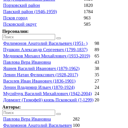
Порховский район
1820
Павский район (1946-1959)
1784
Псков город
963
Псковский округ
585
Персоналии:
Филимонов Анатолий Васильевич (1951- )
98
Пушкин Александр Сергеевич (1799-1837)
89
Медников Михаил Михайлович (1933-2019)
65
Павлова Вера Ивановна
43
Яшнев Василий Иванович (1879-1962)
38
Левин Натан Феликсович (1928-2017)
35
Василев Иван Иванович (1836-1901)
27
Ленин Владимир Ильич (1870-1924)
24
Мусийчук Василий Михайлович (1942-2004)
24
Довмонт (Тимофей) князь Псковский (?-1299)
20
Авторы:
Павлова Вера Ивановна
282
Филимонов Анатолий Васильевич
100