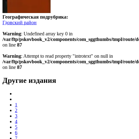
Географическая подрубрика:
Гдовский район
Warning
: Undefined array key 0 in
/var/ftp/pskovbook_v2/components/com_sggthumbs/tmpl/route/d
on line
87
Warning
: Attempt to read property "introtext" on null in
/var/ftp/pskovbook_v2/components/com_sggthumbs/tmpl/route/d
on line
87
Другие издания
1
2
3
4
5
6
7