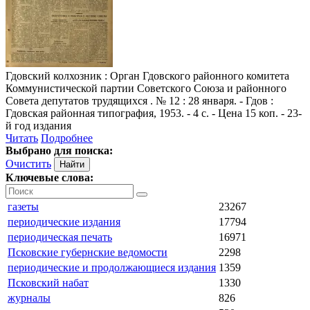
Гдовский колхозник
: Орган Гдовского районного комитета
Коммунистической партии Советского Союза и районного
Совета депутатов трудящихся . № 12 : 28 января. - Гдов :
Гдовская районная типография, 1953. - 4 с. - Цена 15 коп. - 23-
й год издания
Читать
Подробнее
Выбрано для поиска:
Очистить
Ключевые слова:
газеты
23267
периодические издания
17794
периодическая печать
16971
Псковские губернские ведомости
2298
периодические и продолжающиеся издания
1359
Псковский набат
1330
журналы
826