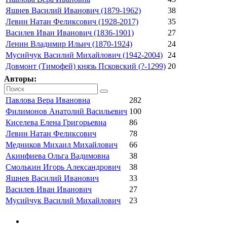
Яшнев Василий Иванович (1879-1962)
38
Левин Натан Феликсович (1928-2017)
35
Василев Иван Иванович (1836-1901)
27
Ленин Владимир Ильич (1870-1924)
24
Мусийчук Василий Михайлович (1942-2004)
24
Довмонт (Тимофей) князь Псковский (?-1299)
20
Авторы:
Павлова Вера Ивановна
282
Филимонов Анатолий Васильевич
100
Киселева Елена Григорьевна
86
Левин Натан Феликсович
78
Медников Михаил Михайлович
66
Акинфиева Ольга Вадимовна
38
Смолькин Игорь Александрович
38
Яшнев Василий Иванович
33
Василев Иван Иванович
27
Мусийчук Василий Михайлович
23