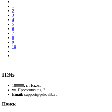
1
2
3
4
5
6
7
8
9
10
ПЭБ
180000, г. Псков,
ул. Профсоюзная, 2
Email:
support@pskovlib.ru
Поиск