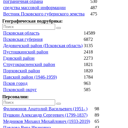
пограничная охрана
530
средства массовой информации
487
Вестник Псковского губернского земства
475
Географическая подрубрика:
Псковская область
14589
Псковская губерния
6872
Дедовичский район (Псковская область)
3135
Пустошкинский район
2418
Гдовский район
2273
Стругокрасненский район
1821
Порховский район
1820
Павский район (1946-1959)
1784
Псков город
963
Псковский округ
585
Персоналии:
Филимонов Анатолий Васильевич (1951- )
98
Пушкин Александр Сергеевич (1799-1837)
89
Медников Михаил Михайлович (1933-2019)
65
Павлова Вера Ивановна
43