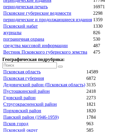
периодические издания
17794
периодическая печать
16971
Псковские губернские ведомости
2298
периодические и продолжающиеся издания
1359
Псковский набат
1330
журналы
826
пограничная охрана
530
средства массовой информации
487
Вестник Псковского губернского земства
475
Географическая подрубрика:
Псковская область
14589
Псковская губерния
6872
Дедовичский район (Псковская область)
3135
Пустошкинский район
2418
Гдовский район
2273
Стругокрасненский район
1821
Порховский район
1820
Павский район (1946-1959)
1784
Псков город
963
Псковский округ
585