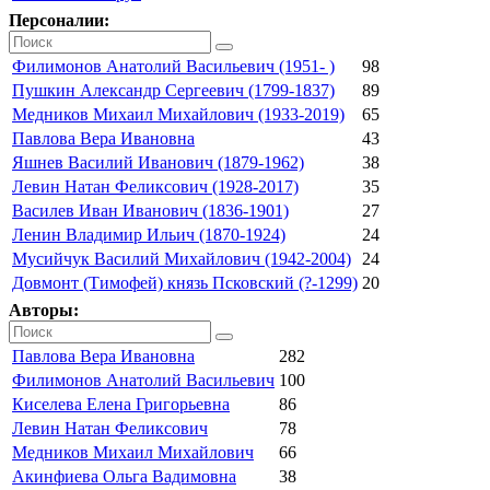
Персоналии:
Филимонов Анатолий Васильевич (1951- )
98
Пушкин Александр Сергеевич (1799-1837)
89
Медников Михаил Михайлович (1933-2019)
65
Павлова Вера Ивановна
43
Яшнев Василий Иванович (1879-1962)
38
Левин Натан Феликсович (1928-2017)
35
Василев Иван Иванович (1836-1901)
27
Ленин Владимир Ильич (1870-1924)
24
Мусийчук Василий Михайлович (1942-2004)
24
Довмонт (Тимофей) князь Псковский (?-1299)
20
Авторы:
Павлова Вера Ивановна
282
Филимонов Анатолий Васильевич
100
Киселева Елена Григорьевна
86
Левин Натан Феликсович
78
Медников Михаил Михайлович
66
Акинфиева Ольга Вадимовна
38