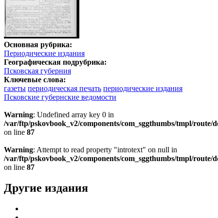
Основная рубрика:
Периодические издания
Географическая подрубрика:
Псковская губерния
Ключевые слова:
газеты
периодическая печать
периодические издания
Псковские губернские ведомости
Warning
: Undefined array key 0 in
/var/ftp/pskovbook_v2/components/com_sggthumbs/tmpl/route/d
on line
87
Warning
: Attempt to read property "introtext" on null in
/var/ftp/pskovbook_v2/components/com_sggthumbs/tmpl/route/d
on line
87
Другие издания