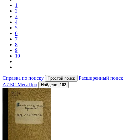
1
2
3
4
5
6
7
8
9
10
Справка по поиску
Расширенный поиск
АИБС МегаПро
Найдено:
102