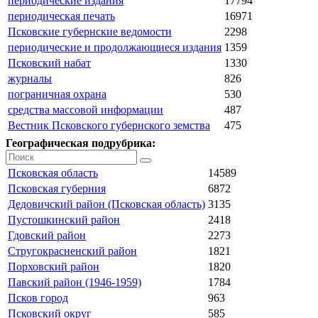
периодические издания
17794
периодическая печать
16971
Псковские губернские ведомости
2298
периодические и продолжающиеся издания
1359
Псковский набат
1330
журналы
826
пограничная охрана
530
средства массовой информации
487
Вестник Псковского губернского земства
475
Географическая подрубрика:
Псковская область
14589
Псковская губерния
6872
Дедовичский район (Псковская область)
3135
Пустошкинский район
2418
Гдовский район
2273
Стругокрасненский район
1821
Порховский район
1820
Павский район (1946-1959)
1784
Псков город
963
Псковский округ
585