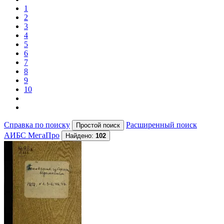
1
2
3
4
5
6
7
8
9
10
Справка по поиску
Расширенный поиск
АИБС МегаПро
Найдено:
102