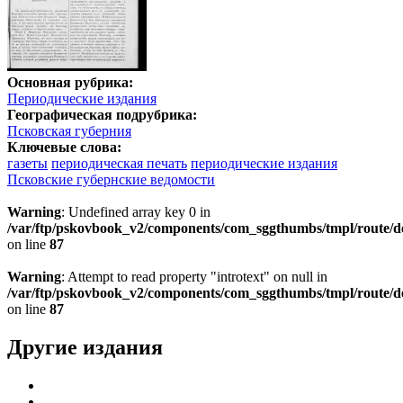
Основная рубрика:
Периодические издания
Географическая подрубрика:
Псковская губерния
Ключевые слова:
газеты
периодическая печать
периодические издания
Псковские губернские ведомости
Warning
: Undefined array key 0 in
/var/ftp/pskovbook_v2/components/com_sggthumbs/tmpl/route/d
on line
87
Warning
: Attempt to read property "introtext" on null in
/var/ftp/pskovbook_v2/components/com_sggthumbs/tmpl/route/d
on line
87
Другие издания