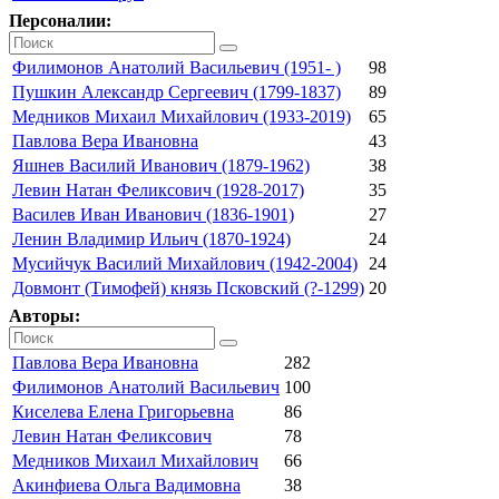
Персоналии:
Филимонов Анатолий Васильевич (1951- )
98
Пушкин Александр Сергеевич (1799-1837)
89
Медников Михаил Михайлович (1933-2019)
65
Павлова Вера Ивановна
43
Яшнев Василий Иванович (1879-1962)
38
Левин Натан Феликсович (1928-2017)
35
Василев Иван Иванович (1836-1901)
27
Ленин Владимир Ильич (1870-1924)
24
Мусийчук Василий Михайлович (1942-2004)
24
Довмонт (Тимофей) князь Псковский (?-1299)
20
Авторы:
Павлова Вера Ивановна
282
Филимонов Анатолий Васильевич
100
Киселева Елена Григорьевна
86
Левин Натан Феликсович
78
Медников Михаил Михайлович
66
Акинфиева Ольга Вадимовна
38