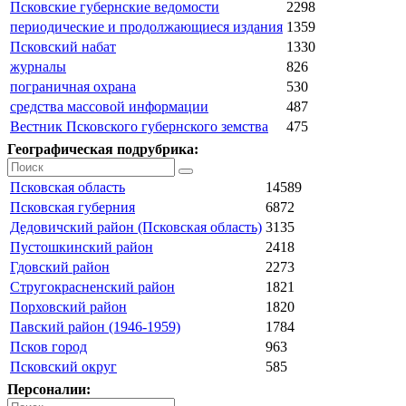
Псковские губернские ведомости
2298
периодические и продолжающиеся издания
1359
Псковский набат
1330
журналы
826
пограничная охрана
530
средства массовой информации
487
Вестник Псковского губернского земства
475
Географическая подрубрика:
Псковская область
14589
Псковская губерния
6872
Дедовичский район (Псковская область)
3135
Пустошкинский район
2418
Гдовский район
2273
Стругокрасненский район
1821
Порховский район
1820
Павский район (1946-1959)
1784
Псков город
963
Псковский округ
585
Персоналии: