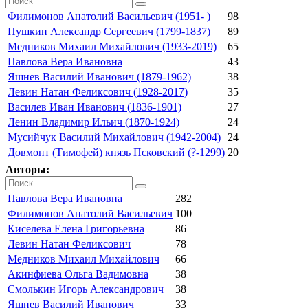
Филимонов Анатолий Васильевич (1951- )
98
Пушкин Александр Сергеевич (1799-1837)
89
Медников Михаил Михайлович (1933-2019)
65
Павлова Вера Ивановна
43
Яшнев Василий Иванович (1879-1962)
38
Левин Натан Феликсович (1928-2017)
35
Василев Иван Иванович (1836-1901)
27
Ленин Владимир Ильич (1870-1924)
24
Мусийчук Василий Михайлович (1942-2004)
24
Довмонт (Тимофей) князь Псковский (?-1299)
20
Авторы:
Павлова Вера Ивановна
282
Филимонов Анатолий Васильевич
100
Киселева Елена Григорьевна
86
Левин Натан Феликсович
78
Медников Михаил Михайлович
66
Акинфиева Ольга Вадимовна
38
Смолькин Игорь Александрович
38
Яшнев Василий Иванович
33