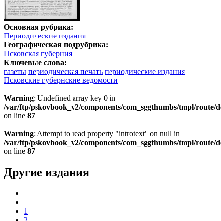
Основная рубрика:
Периодические издания
Географическая подрубрика:
Псковская губерния
Ключевые слова:
газеты
периодическая печать
периодические издания
Псковские губернские ведомости
Warning
: Undefined array key 0 in
/var/ftp/pskovbook_v2/components/com_sggthumbs/tmpl/route/d
on line
87
Warning
: Attempt to read property "introtext" on null in
/var/ftp/pskovbook_v2/components/com_sggthumbs/tmpl/route/d
on line
87
Другие издания
1
2