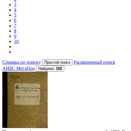
3
4
5
6
7
8
9
10
Справка по поиску
Расширенный поиск
АИБС МегаПро
Найдено:
102