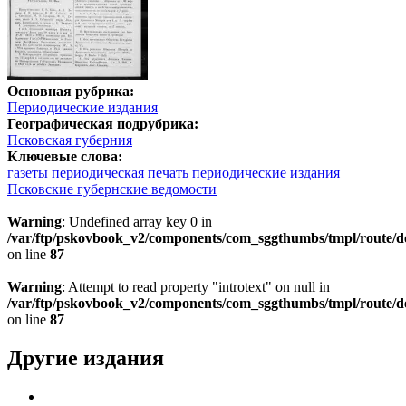
Основная рубрика:
Периодические издания
Географическая подрубрика:
Псковская губерния
Ключевые слова:
газеты
периодическая печать
периодические издания
Псковские губернские ведомости
Warning
: Undefined array key 0 in
/var/ftp/pskovbook_v2/components/com_sggthumbs/tmpl/route/d
on line
87
Warning
: Attempt to read property "introtext" on null in
/var/ftp/pskovbook_v2/components/com_sggthumbs/tmpl/route/d
on line
87
Другие издания