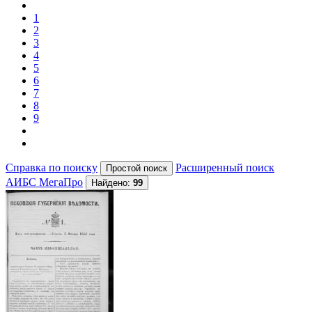
1
2
3
4
5
6
7
8
9
Справка по поиску
Расширенный поиск
АИБС МегаПро
Найдено:
99