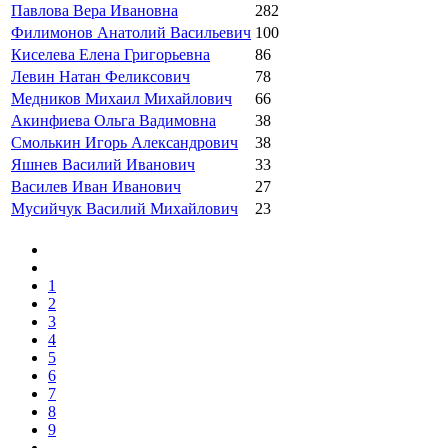
Павлова Вера Ивановна
282
Филимонов Анатолий Васильевич
100
Киселева Елена Григорьевна
86
Левин Натан Феликсович
78
Медников Михаил Михайлович
66
Акинфиева Ольга Вадимовна
38
Смолькин Игорь Александрович
38
Яшнев Василий Иванович
33
Василев Иван Иванович
27
Мусийчук Василий Михайлович
23
1
2
3
4
5
6
7
8
9