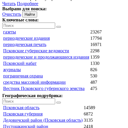
Читать
Подробнее
Выбрано для поиска:
Очистить
Ключевые слова:
газеты
23267
периодические издания
17794
периодическая печать
16971
Псковские губернские ведомости
2298
периодические и продолжающиеся издания
1359
Псковский набат
1330
журналы
826
пограничная охрана
530
средства массовой информации
487
Вестник Псковского губернского земства
475
Географическая подрубрика:
Псковская область
14589
Псковская губерния
6872
Дедовичский район (Псковская область)
3135
Пустошкинский район
2418