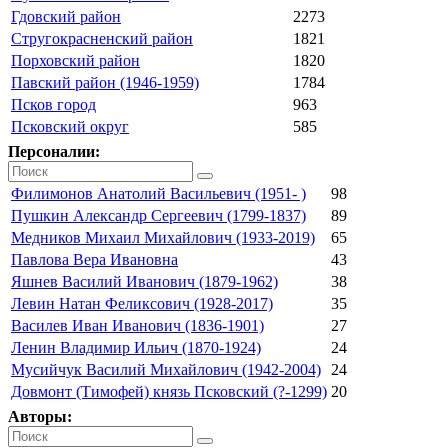
Гдовский район
2273
Стругокрасненский район
1821
Порховский район
1820
Павский район (1946-1959)
1784
Псков город
963
Псковский округ
585
Персоналии:
Филимонов Анатолий Васильевич (1951- )
98
Пушкин Александр Сергеевич (1799-1837)
89
Медников Михаил Михайлович (1933-2019)
65
Павлова Вера Ивановна
43
Яшнев Василий Иванович (1879-1962)
38
Левин Натан Феликсович (1928-2017)
35
Василев Иван Иванович (1836-1901)
27
Ленин Владимир Ильич (1870-1924)
24
Мусийчук Василий Михайлович (1942-2004)
24
Довмонт (Тимофей) князь Псковский (?-1299)
20
Авторы: