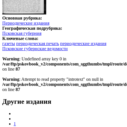
Основная рубрика:
Периодические издания
Географическая подрубрика:
Псковская губерния
Ключевые слова:
газеты
периодическая печать
периодические издания
Псковские губернские ведомости
Warning
: Undefined array key 0 in
/var/ftp/pskovbook_v2/components/com_sggthumbs/tmpl/route/d
on line
87
Warning
: Attempt to read property "introtext" on null in
/var/ftp/pskovbook_v2/components/com_sggthumbs/tmpl/route/d
on line
87
Другие издания
1