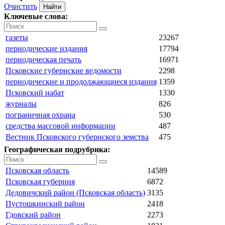
Очистить
Ключевые слова:
газеты
23267
периодические издания
17794
периодическая печать
16971
Псковские губернские ведомости
2298
периодические и продолжающиеся издания
1359
Псковский набат
1330
журналы
826
пограничная охрана
530
средства массовой информации
487
Вестник Псковского губернского земства
475
Географическая подрубрика:
Псковская область
14589
Псковская губерния
6872
Дедовичский район (Псковская область)
3135
Пустошкинский район
2418
Гдовский район
2273