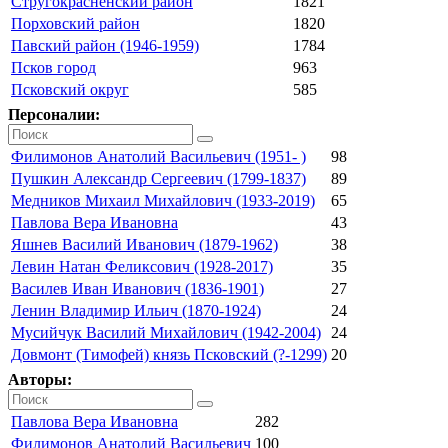
Стругокрасненский район
1821
Порховский район
1820
Павский район (1946-1959)
1784
Псков город
963
Псковский округ
585
Персоналии:
Филимонов Анатолий Васильевич (1951- )
98
Пушкин Александр Сергеевич (1799-1837)
89
Медников Михаил Михайлович (1933-2019)
65
Павлова Вера Ивановна
43
Яшнев Василий Иванович (1879-1962)
38
Левин Натан Феликсович (1928-2017)
35
Василев Иван Иванович (1836-1901)
27
Ленин Владимир Ильич (1870-1924)
24
Мусийчук Василий Михайлович (1942-2004)
24
Довмонт (Тимофей) князь Псковский (?-1299)
20
Авторы:
Павлова Вера Ивановна
282
Филимонов Анатолий Васильевич
100