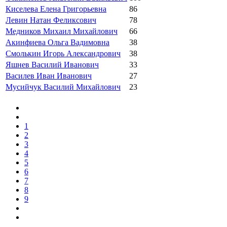
Киселева Елена Григорьевна
86
Левин Натан Феликсович
78
Медников Михаил Михайлович
66
Акинфиева Ольга Вадимовна
38
Смолькин Игорь Александрович
38
Яшнев Василий Иванович
33
Василев Иван Иванович
27
Мусийчук Василий Михайлович
23
1
2
3
4
5
6
7
8
9