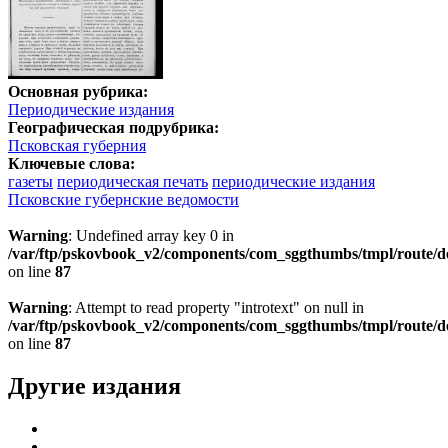
Основная рубрика:
Периодические издания
Географическая подрубрика:
Псковская губерния
Ключевые слова:
газеты
периодическая печать
периодические издания
Псковские губернские ведомости
Warning
: Undefined array key 0 in
/var/ftp/pskovbook_v2/components/com_sggthumbs/tmpl/route/d
on line
87
Warning
: Attempt to read property "introtext" on null in
/var/ftp/pskovbook_v2/components/com_sggthumbs/tmpl/route/d
on line
87
Другие издания