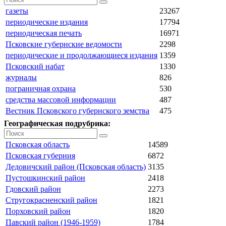
газеты
23267
периодические издания
17794
периодическая печать
16971
Псковские губернские ведомости
2298
периодические и продолжающиеся издания
1359
Псковский набат
1330
журналы
826
пограничная охрана
530
средства массовой информации
487
Вестник Псковского губернского земства
475
Географическая подрубрика:
Псковская область
14589
Псковская губерния
6872
Дедовичский район (Псковская область)
3135
Пустошкинский район
2418
Гдовский район
2273
Стругокрасненский район
1821
Порховский район
1820
Павский район (1946-1959)
1784