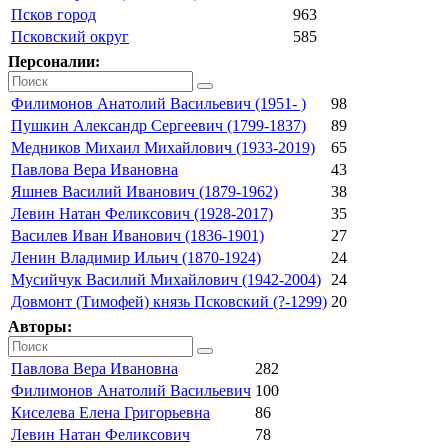
Псков город
963
Псковский округ
585
Персоналии:
Филимонов Анатолий Васильевич (1951- )
98
Пушкин Александр Сергеевич (1799-1837)
89
Медников Михаил Михайлович (1933-2019)
65
Павлова Вера Ивановна
43
Яшнев Василий Иванович (1879-1962)
38
Левин Натан Феликсович (1928-2017)
35
Василев Иван Иванович (1836-1901)
27
Ленин Владимир Ильич (1870-1924)
24
Мусийчук Василий Михайлович (1942-2004)
24
Довмонт (Тимофей) князь Псковский (?-1299)
20
Авторы:
Павлова Вера Ивановна
282
Филимонов Анатолий Васильевич
100
Киселева Елена Григорьевна
86
Левин Натан Феликсович
78