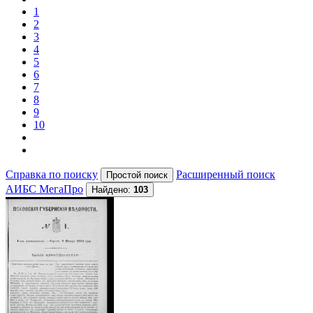
1
2
3
4
5
6
7
8
9
10
Справка по поиску
Расширенный поиск
АИБС МегаПро
Найдено:
103