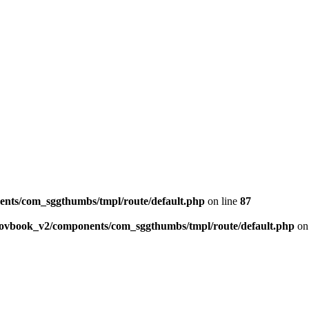
ents/com_sggthumbs/tmpl/route/default.php
on line
87
skovbook_v2/components/com_sggthumbs/tmpl/route/default.php
on