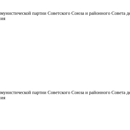
унистической партии Советского Союза и районного Совета депут
ния
унистической партии Советского Союза и районного Совета депут
ния