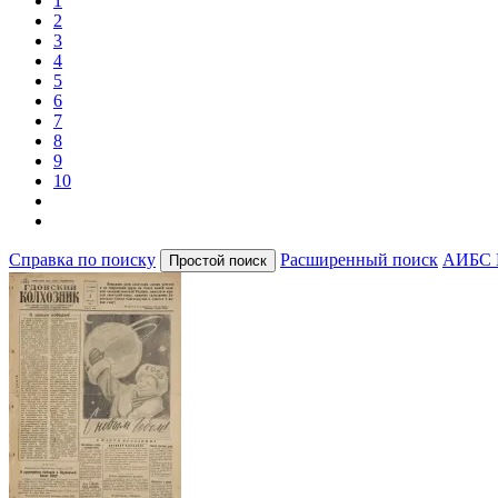
1
2
3
4
5
6
7
8
9
10
Справка по поиску
Расширенный поиск
АИБС 