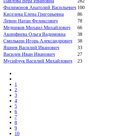
Павлова Вера Ивановна
282
Филимонов Анатолий Васильевич
100
Киселева Елена Григорьевна
86
Левин Натан Феликсович
78
Медников Михаил Михайлович
66
Акинфиева Ольга Вадимовна
38
Смолькин Игорь Александрович
38
Яшнев Василий Иванович
33
Василев Иван Иванович
27
Мусийчук Василий Михайлович
23
1
2
3
4
5
6
7
8
9
10