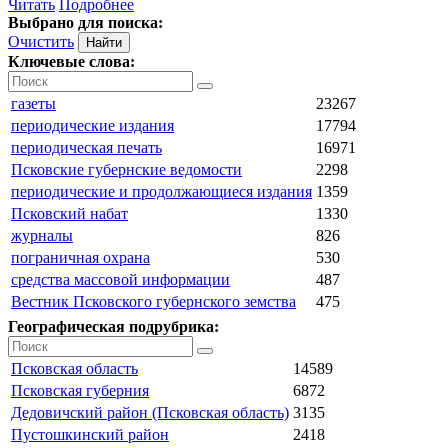
Читать
Подробнее
Выбрано для поиска:
Очистить
Ключевые слова:
газеты
23267
периодические издания
17794
периодическая печать
16971
Псковские губернские ведомости
2298
периодические и продолжающиеся издания
1359
Псковский набат
1330
журналы
826
пограничная охрана
530
средства массовой информации
487
Вестник Псковского губернского земства
475
Географическая подрубрика:
Псковская область
14589
Псковская губерния
6872
Дедовичский район (Псковская область)
3135
Пустошкинский район
2418