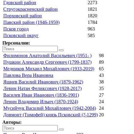
Гдовский район
2273
Стругокрасненский район
1821
Порховский район
1820
Павский район (1946-1959)
1784
Псков город
963
Псковский округ
585
Персоналии:
Филимонов Анатолий Васильевич (1951- )
98
Пушкин Александр Сергеевич (1799-1837)
89
Медников Михаил Михайлович (1933-2019)
65
Павлова Вера Ивановна
43
Яшнев Василий Иванович (1879-1962)
38
Левин Натан Феликсович (1928-2017)
35
Василев Иван Иванович (1836-1901)
27
Ленин Владимир Ильич (1870-1924)
24
Мусийчук Василий Михайлович (1942-2004)
24
Довмонт (Тимофей) князь Псковский (?-1299)
20
Авторы: