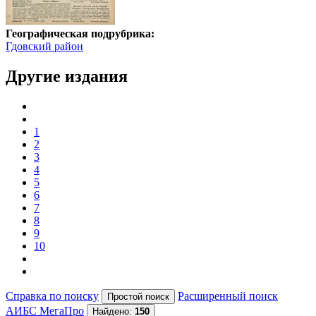
Географическая подрубрика:
Гдовский район
Другие издания
1
2
3
4
5
6
7
8
9
10
Справка по поиску
Расширенный поиск
АИБС МегаПро
Найдено:
150