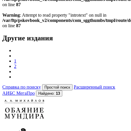
on line
87
Warning
: Attempt to read property "introtext" on null in
/var/ftp/pskovbook_v2/components/com_sggthumbs/tmpl/route/d
on line
87
Другие издания
1
2
Справка по поиску
Расширенный поиск
АИБС МегаПро
Найдено:
13