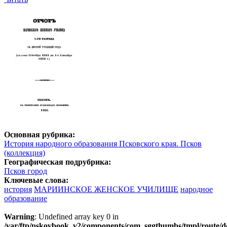
Основная рубрика:
История народного образования Псковского края. Псков
(коллекция)
Географическая подрубрика:
Псков город
Ключевые слова:
история
МАРИИНСКОЕ ЖЕНСКОЕ УЧИЛИЩЕ
народное
образование
Warning
: Undefined array key 0 in
/var/ftp/pskovbook_v2/components/com_sggthumbs/tmpl/route/d