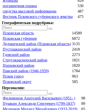
журналы
826
пограничная охрана
530
средства массовой информации
487
Вестник Псковского губернского земства
475
Географическая подрубрика:
Псковская область
14589
Псковская губерния
6872
Дедовичский район (Псковская область)
3135
Пустошкинский район
2418
Гдовский район
2273
Стругокрасненский район
1821
Порховский район
1820
Павский район (1946-1959)
1784
Псков город
963
Псковский округ
585
Персоналии:
Филимонов Анатолий Васильевич (1951- )
98
Пушкин Александр Сергеевич (1799-1837)
89
Медников Михаил Михайлович (1933-2019)
65