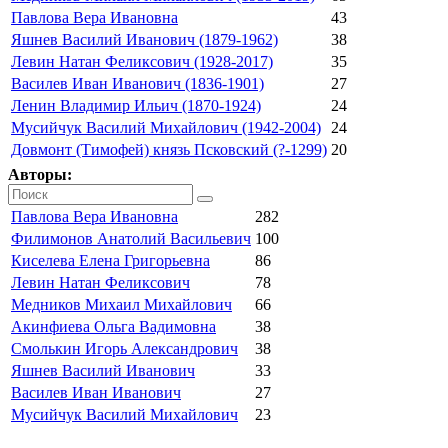
Павлова Вера Ивановна
43
Яшнев Василий Иванович (1879-1962)
38
Левин Натан Феликсович (1928-2017)
35
Василев Иван Иванович (1836-1901)
27
Ленин Владимир Ильич (1870-1924)
24
Мусийчук Василий Михайлович (1942-2004)
24
Довмонт (Тимофей) князь Псковский (?-1299)
20
Авторы:
Павлова Вера Ивановна
282
Филимонов Анатолий Васильевич
100
Киселева Елена Григорьевна
86
Левин Натан Феликсович
78
Медников Михаил Михайлович
66
Акинфиева Ольга Вадимовна
38
Смолькин Игорь Александрович
38
Яшнев Василий Иванович
33
Василев Иван Иванович
27
Мусийчук Василий Михайлович
23