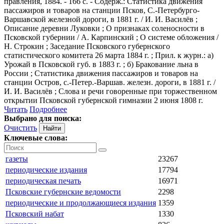
правления, 1884. - 166 с. - Содерж.: Статистика движения
пассажиров и товаров на станции Псков, С.-Петербурго-
Варшавской железной дороги, в 1881 г. / И. И. Василёв ;
Описание деревни Луковки ; О признаках соленосности в
Псковской губернии / А. Карпинский ; О системе обложения /
Н. Строкин ; Заседание Псковского губернского
статистического комитета 26 марта 1884 г. ; Прил. к журн.: а)
Урожай в Псковской губ. в 1883 г. ; б) Бракование льна в
России ; Статистика движения пассажиров и товаров на
станции Остров, с.-Петер.-Варшав. железн. дороги, в 1881 г. /
И. И. Василёв ; Слова и речи говоренные при торжественном
открытии Псковской губернской гимназии 2 июня 1808 г.
Читать
Подробнее
Выбрано для поиска:
Очистить
Ключевые слова:
газеты
23267
периодические издания
17794
периодическая печать
16971
Псковские губернские ведомости
2298
периодические и продолжающиеся издания
1359
Псковский набат
1330