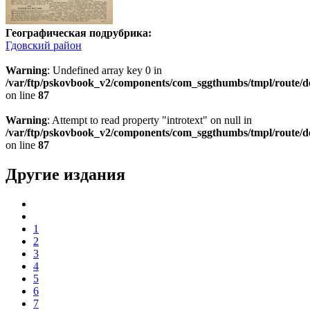
Географическая подрубрика:
Гдовский район
Warning
: Undefined array key 0 in
/var/ftp/pskovbook_v2/components/com_sggthumbs/tmpl/route/d
on line
87
Warning
: Attempt to read property "introtext" on null in
/var/ftp/pskovbook_v2/components/com_sggthumbs/tmpl/route/d
on line
87
Другие издания
1
2
3
4
5
6
7