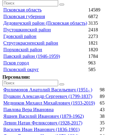
Псковская область
14589
Псковская губерния
6872
Дедовичский район (Псковская область)
3135
Пустошкинский район
2418
Гдовский район
2273
Стругокрасненский район
1821
Порховский район
1820
Павский район (1946-1959)
1784
Псков город
963
Псковский округ
585
Персоналии:
Филимонов Анатолий Васильевич (1951- )
98
Пушкин Александр Сергеевич (1799-1837)
89
Медников Михаил Михайлович (1933-2019)
65
Павлова Вера Ивановна
43
Яшнев Василий Иванович (1879-1962)
38
Левин Натан Феликсович (1928-2017)
35
Василев Иван Иванович (1836-1901)
27