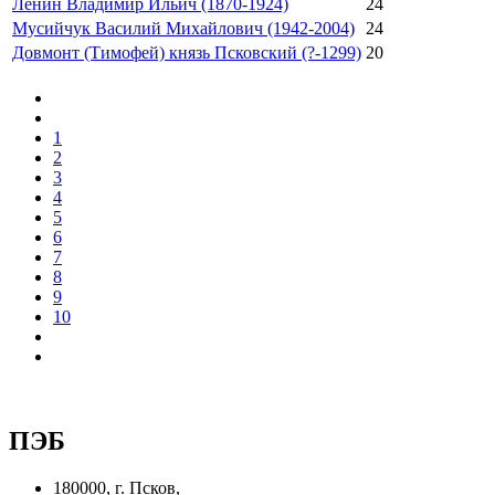
Ленин Владимир Ильич (1870-1924)
24
Мусийчук Василий Михайлович (1942-2004)
24
Довмонт (Тимофей) князь Псковский (?-1299)
20
1
2
3
4
5
6
7
8
9
10
ПЭБ
180000, г. Псков,