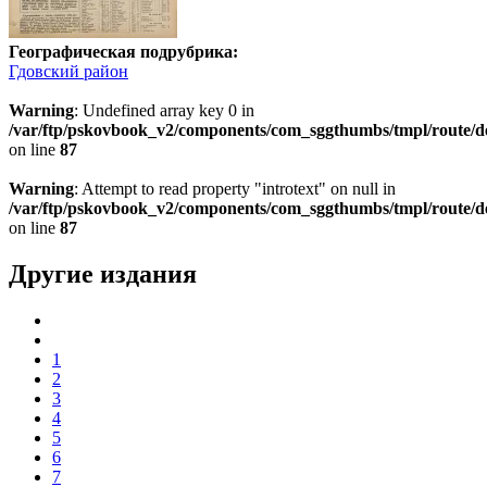
Географическая подрубрика:
Гдовский район
Warning
: Undefined array key 0 in
/var/ftp/pskovbook_v2/components/com_sggthumbs/tmpl/route/d
on line
87
Warning
: Attempt to read property "introtext" on null in
/var/ftp/pskovbook_v2/components/com_sggthumbs/tmpl/route/d
on line
87
Другие издания
1
2
3
4
5
6
7