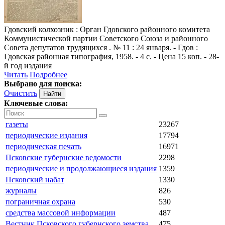
Гдовский колхозник
: Орган Гдовского районного комитета
Коммунистической партии Советского Союза и районного
Совета депутатов трудящихся . № 11 : 24 января. - Гдов :
Гдовская районная типография, 1958. - 4 с. - Цена 15 коп. - 28-
й год издания
Читать
Подробнее
Выбрано для поиска:
Очистить
Ключевые слова:
газеты
23267
периодические издания
17794
периодическая печать
16971
Псковские губернские ведомости
2298
периодические и продолжающиеся издания
1359
Псковский набат
1330
журналы
826
пограничная охрана
530
средства массовой информации
487
Вестник Псковского губернского земства
475