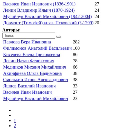
Василев Иван Иванович (1836-1901)
27
Ленин Владимир Ильич (1870-1924)
24
Мусийчук Василий Михайлович (1942-2004)
24
Довмонт (Тимофей) князь Псковский (?-1299)
20
Авторы:
Павлова Вера Ивановна
282
Филимонов Анатолий Васильевич
100
Киселева Елена Григорьевна
86
Левин Натан Феликсович
78
Медников Михаил Михайлович
66
Акинфиева Ольга Вадимовна
38
Смолькин Игорь Александрович
38
Яшнев Василий Иванович
33
Василев Иван Иванович
27
Мусийчук Василий Михайлович
23
1
2