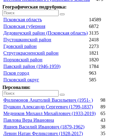
Географическая подрубрика:
Псковская область
14589
Псковская губерния
6872
Дедовичский район (Псковская область)
3135
Пустошкинский район
2418
Гдовский район
2273
Стругокрасненский район
1821
Порховский район
1820
Павский район (1946-1959)
1784
Псков город
963
Псковский округ
585
Персоналии:
Филимонов Анатолий Васильевич (1951- )
98
Пушкин Александр Сергеевич (1799-1837)
89
Медников Михаил Михайлович (1933-2019)
65
Павлова Вера Ивановна
43
Яшнев Василий Иванович (1879-1962)
38
Левин Натан Феликсович (1928-2017)
35