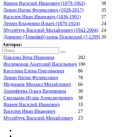
Яшнев Василий Иванович (1879-1962)
38
Левин Натан Феликсович (1928-2017)
35
Василев Иван Иванович (1836-1901)
27
Ленин Владимир Ильич (1870-1924)
24
Мусийчук Василий Михайлович (1942-2004)
24
Довмонт (Тимофей) князь Псковский (?-1299)
20
Авторы:
Павлова Вера Ивановна
282
Филимонов Анатолий Васильевич
100
Киселева Елена Григорьевна
86
Левин Натан Феликсович
78
Медников Михаил Михайлович
66
Акинфиева Ольга Вадимовна
38
Смолькин Игорь Александрович
38
Яшнев Василий Иванович
33
Василев Иван Иванович
27
Мусийчук Василий Михайлович
23