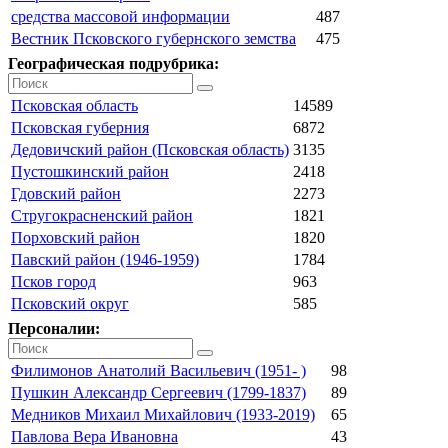
средства массовой информации
487
Вестник Псковского губернского земства
475
Географическая подрубрика:
Псковская область
14589
Псковская губерния
6872
Дедовичский район (Псковская область)
3135
Пустошкинский район
2418
Гдовский район
2273
Стругокрасненский район
1821
Порховский район
1820
Павский район (1946-1959)
1784
Псков город
963
Псковский округ
585
Персоналии:
Филимонов Анатолий Васильевич (1951- )
98
Пушкин Александр Сергеевич (1799-1837)
89
Медников Михаил Михайлович (1933-2019)
65
Павлова Вера Ивановна
43