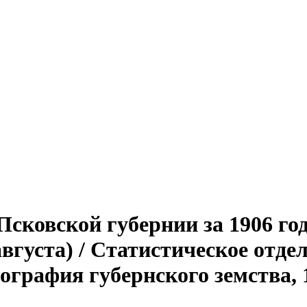
сковской губернии за 1906 го
 августа) / Статистическое отд
графия губернского земства, 190