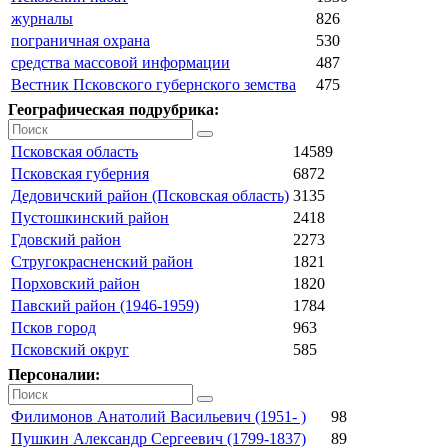
журналы
826
пограничная охрана
530
средства массовой информации
487
Вестник Псковского губернского земства
475
Географическая подрубрика:
Псковская область
14589
Псковская губерния
6872
Дедовичский район (Псковская область)
3135
Пустошкинский район
2418
Гдовский район
2273
Стругокрасненский район
1821
Порховский район
1820
Павский район (1946-1959)
1784
Псков город
963
Псковский округ
585
Персоналии:
Филимонов Анатолий Васильевич (1951- )
98
Пушкин Александр Сергеевич (1799-1837)
89