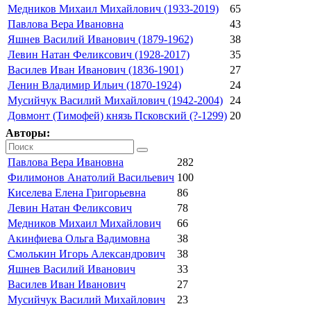
Медников Михаил Михайлович (1933-2019)
65
Павлова Вера Ивановна
43
Яшнев Василий Иванович (1879-1962)
38
Левин Натан Феликсович (1928-2017)
35
Василев Иван Иванович (1836-1901)
27
Ленин Владимир Ильич (1870-1924)
24
Мусийчук Василий Михайлович (1942-2004)
24
Довмонт (Тимофей) князь Псковский (?-1299)
20
Авторы:
Павлова Вера Ивановна
282
Филимонов Анатолий Васильевич
100
Киселева Елена Григорьевна
86
Левин Натан Феликсович
78
Медников Михаил Михайлович
66
Акинфиева Ольга Вадимовна
38
Смолькин Игорь Александрович
38
Яшнев Василий Иванович
33
Василев Иван Иванович
27
Мусийчук Василий Михайлович
23