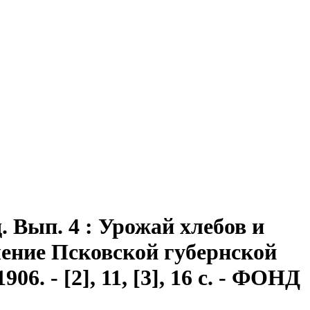
д
. Вып. 4 : Урожай хлебов и
еление Псковской губернской
6. - [2], 11, [3], 16 с. - ФОНД