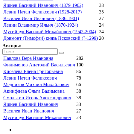
Яшнев Василий Иванович (1879-1962)
38
Левин Натан Феликсович (1928-2017)
35
Василев Иван Иванович (1836-1901)
27
Ленин Владимир Ильич (1870-1924)
24
Мусийчук Василий Михайлович (1942-2004)
24
Довмонт (Тимофей) князь Псковский (?-1299)
20
Авторы:
Павлова Вера Ивановна
282
Филимонов Анатолий Васильевич
100
Киселева Елена Григорьевна
86
Левин Натан Феликсович
78
Медников Михаил Михайлович
66
Акинфиева Ольга Вадимовна
38
Смолькин Игорь Александрович
38
Яшнев Василий Иванович
33
Василев Иван Иванович
27
Мусийчук Василий Михайлович
23