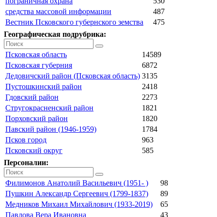
пограничная охрана
530
средства массовой информации
487
Вестник Псковского губернского земства
475
Географическая подрубрика:
Псковская область
14589
Псковская губерния
6872
Дедовичский район (Псковская область)
3135
Пустошкинский район
2418
Гдовский район
2273
Стругокрасненский район
1821
Порховский район
1820
Павский район (1946-1959)
1784
Псков город
963
Псковский округ
585
Персоналии:
Филимонов Анатолий Васильевич (1951- )
98
Пушкин Александр Сергеевич (1799-1837)
89
Медников Михаил Михайлович (1933-2019)
65
Павлова Вера Ивановна
43