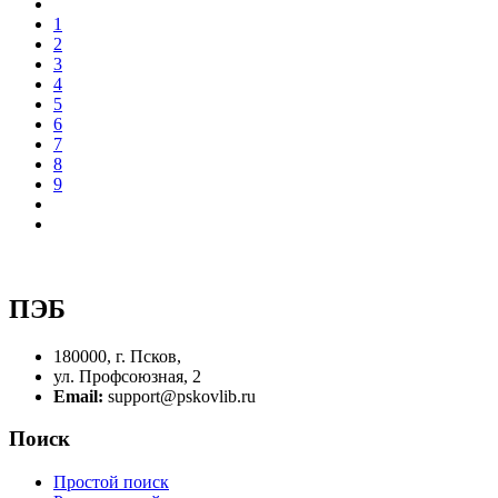
1
2
3
4
5
6
7
8
9
ПЭБ
180000, г. Псков,
ул. Профсоюзная, 2
Email:
support@pskovlib.ru
Поиск
Простой поиск