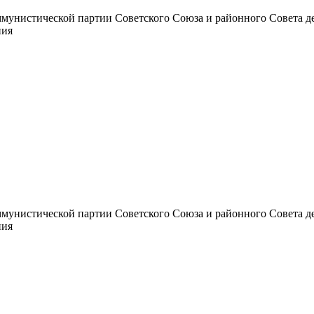
унистической партии Советского Союза и районного Совета депут
ния
унистической партии Советского Союза и районного Совета депут
ния