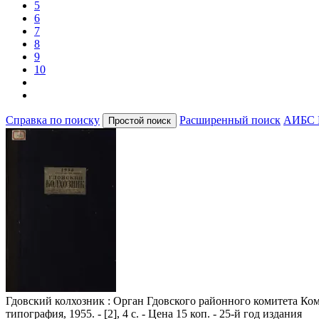
5
6
7
8
9
10
Справка по поиску
Расширенный поиск
АИБС 
Гдовский колхозник
: Орган Гдовского районного комитета Комм
типография, 1955. - [2], 4 с. - Цена 15 коп. - 25-й год издания