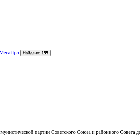
МегаПро
Найдено:
155
унистической партии Советского Союза и районного Совета депут