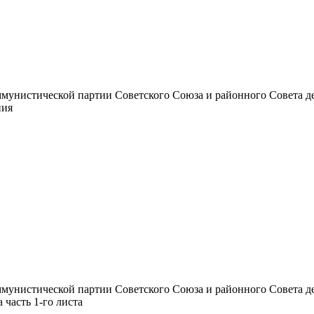
унистической партии Советского Союза и районного Совета депут
ния
унистической партии Советского Союза и районного Совета депут
а часть 1-го листа