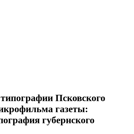
 В типографии Псковского
 микрофильма газеты:
ипография губернского