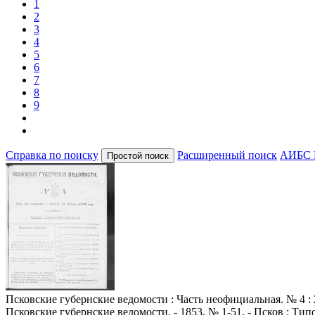
1
2
3
4
5
6
7
8
9
Справка по поиску
Расширенный поиск
АИБС 
Псковские губернские ведомости
: Часть неофициальная. № 4 : 
Псковские губернские ведомости. - 1853, № 1-51. - Псков : Ти