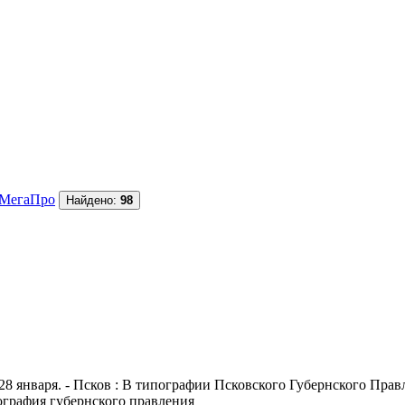
МегаПро
Найдено:
98
28 января. - Псков : В типографии Псковского Губернского Правле
пография губернского правления