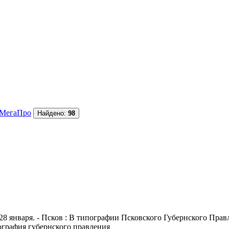
МегаПро
Найдено:
98
28 января. - Псков : В типографии Псковского Губернского Правле
пография губернского правления