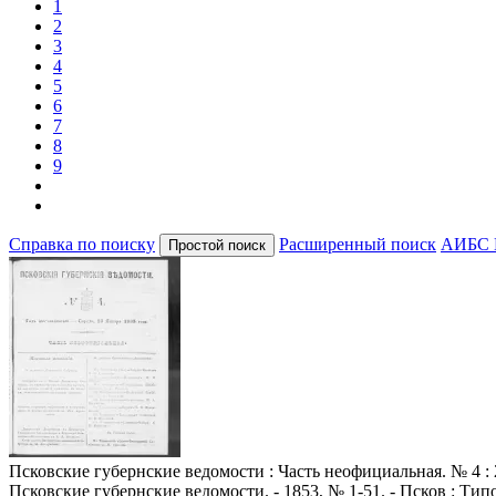
1
2
3
4
5
6
7
8
9
Справка по поиску
Расширенный поиск
АИБС 
Псковские губернские ведомости
: Часть неофициальная. № 4 : 
Псковские губернские ведомости. - 1853, № 1-51. - Псков : Ти