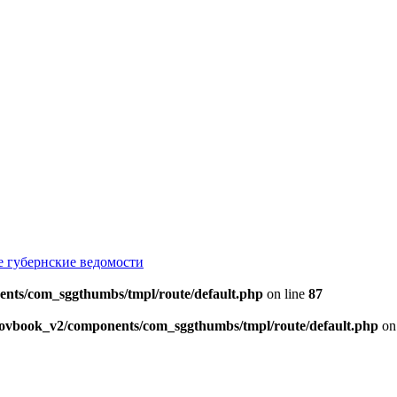
е губернские ведомости
ents/com_sggthumbs/tmpl/route/default.php
on line
87
skovbook_v2/components/com_sggthumbs/tmpl/route/default.php
on