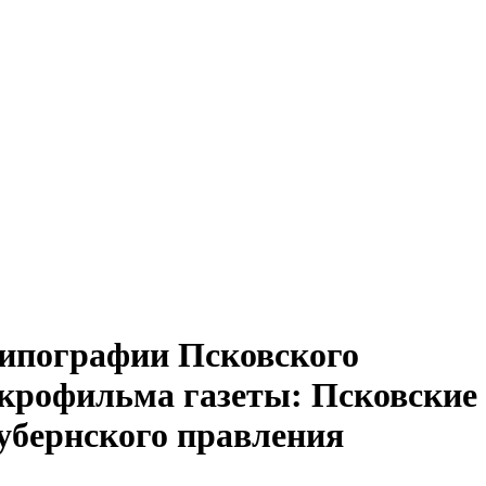
В типографии Псковского
 микрофильма газеты: Псковские
 губернского правления