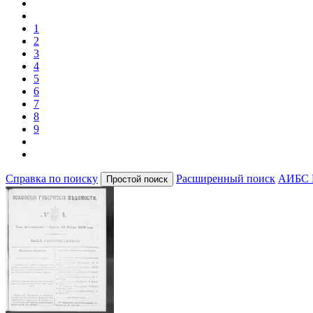
1
2
3
4
5
6
7
8
9
Справка по поиску
Расширенный поиск
АИБС 