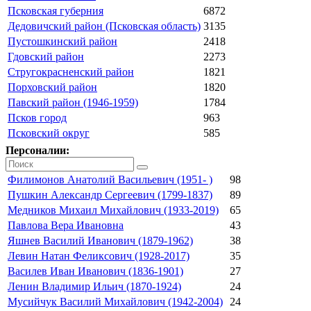
Псковская губерния
6872
Дедовичский район (Псковская область)
3135
Пустошкинский район
2418
Гдовский район
2273
Стругокрасненский район
1821
Порховский район
1820
Павский район (1946-1959)
1784
Псков город
963
Псковский округ
585
Персоналии:
Филимонов Анатолий Васильевич (1951- )
98
Пушкин Александр Сергеевич (1799-1837)
89
Медников Михаил Михайлович (1933-2019)
65
Павлова Вера Ивановна
43
Яшнев Василий Иванович (1879-1962)
38
Левин Натан Феликсович (1928-2017)
35
Василев Иван Иванович (1836-1901)
27
Ленин Владимир Ильич (1870-1924)
24
Мусийчук Василий Михайлович (1942-2004)
24