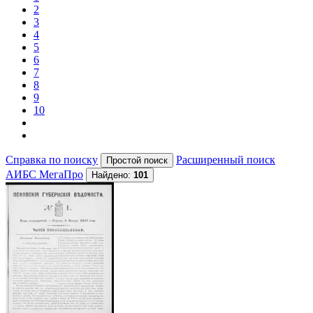
2
3
4
5
6
7
8
9
10
Справка по поиску
Расширенный поиск
АИБС МегаПро
Найдено:
101