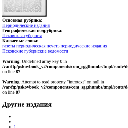
Основная рубрика:
Периодические издания
Географическая подрубрика:
Псковская губерния
Ключевые слова:
газеты
периодическая печать
периодические издания
Псковские губернские ведомости
Warning
: Undefined array key 0 in
/var/ftp/pskovbook_v2/components/com_sggthumbs/tmpl/route/d
on line
87
Warning
: Attempt to read property "introtext" on null in
/var/ftp/pskovbook_v2/components/com_sggthumbs/tmpl/route/d
on line
87
Другие издания
1