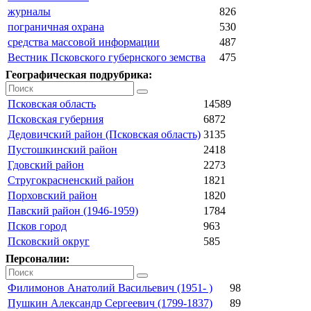
журналы
826
пограничная охрана
530
средства массовой информации
487
Вестник Псковского губернского земства
475
Географическая подрубрика:
Псковская область
14589
Псковская губерния
6872
Дедовичский район (Псковская область)
3135
Пустошкинский район
2418
Гдовский район
2273
Стругокрасненский район
1821
Порховский район
1820
Павский район (1946-1959)
1784
Псков город
963
Псковский округ
585
Персоналии:
Филимонов Анатолий Васильевич (1951- )
98
Пушкин Александр Сергеевич (1799-1837)
89