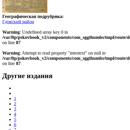
Географическая подрубрика:
Гдовский район
Warning
: Undefined array key 0 in
/var/ftp/pskovbook_v2/components/com_sggthumbs/tmpl/route/d
on line
87
Warning
: Attempt to read property "introtext" on null in
/var/ftp/pskovbook_v2/components/com_sggthumbs/tmpl/route/d
on line
87
Другие издания
1
2
3
4
5
6
7