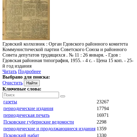
Гдовский колхозник
: Орган Гдовского районного комитета
Коммунистической партии Советского Союза и районного
Совета депутатов трудящихся . № 11 : 26 января. - Гдов :
Гдовская районная типография, 1955. - 4 с. - Цена 15 коп. - 25-
й год издания
Читать
Подробнее
Выбрано для поиска:
Очистить
Ключевые слова:
газеты
23267
периодические издания
17794
периодическая печать
16971
Псковские губернские ведомости
2298
периодические и продолжающиеся издания
1359
Псковский набат
1330