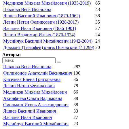
Медников Михаил Михайлович (1933-2019)
65
Павлова Вера Ивановна
43
Яшнев Василий Иванович (1879-1962)
38
Левин Натан Феликсович (1928-2017)
35
Василев Иван Иванович (1836-1901)
27
Ленин Владимир Ильич (1870-1924)
24
Мусийчук Василий Михайлович (1942-2004)
24
Довмонт (Тимофей) князь Псковский (?-1299)
20
Авторы:
Павлова Вера Ивановна
282
Филимонов Анатолий Васильевич
100
Киселева Елена Григорьевна
86
Левин Натан Феликсович
78
Медников Михаил Михайлович
66
Акинфиева Ольга Вадимовна
38
Смолькин Игорь Александрович
38
Яшнев Василий Иванович
33
Василев Иван Иванович
27
Мусийчук Василий Михайлович
23