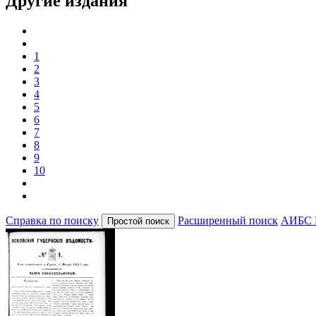
Другие издания
1
2
3
4
5
6
7
8
9
10
Справка по поиску
Расширенный поиск
АИБС 