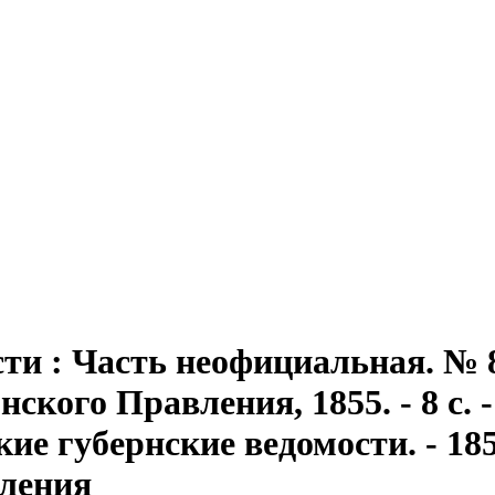
сти
: Часть неофициальная. № 8 
кого Правления, 1855. - 8 с. -
 губернские ведомости. - 1855
вления