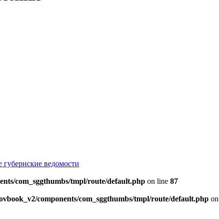
е губернские ведомости
ents/com_sggthumbs/tmpl/route/default.php
on line
87
skovbook_v2/components/com_sggthumbs/tmpl/route/default.php
on