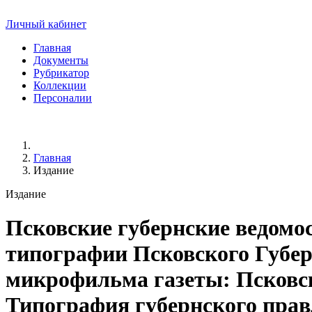
Личный кабинет
Главная
Документы
Рубрикатор
Коллекции
Персоналии
Главная
Издание
Издание
Псковские губернские ведомо
типографии Псковского Губернс
микрофильма газеты: Псковские
Типография губернского пра