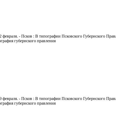
2 февраля. - Псков : В типографии Псковского Губернского Правле
пография губернского правления
9 февраля. - Псков : В типографии Псковского Губернского Правле
пография губернского правления