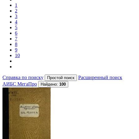
1
2
3
4
5
6
7
8
9
10
Справка по поиску
Расширенный поиск
АИБС МегаПро
Найдено:
100