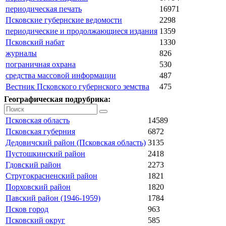
периодическая печать
16971
Псковские губернские ведомости
2298
периодические и продолжающиеся издания
1359
Псковский набат
1330
журналы
826
пограничная охрана
530
средства массовой информации
487
Вестник Псковского губернского земства
475
Географическая подрубрика:
Псковская область
14589
Псковская губерния
6872
Дедовичский район (Псковская область)
3135
Пустошкинский район
2418
Гдовский район
2273
Стругокрасненский район
1821
Порховский район
1820
Павский район (1946-1959)
1784
Псков город
963
Псковский округ
585