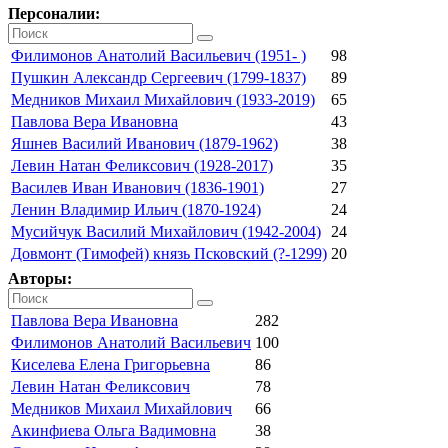
Персоналии:
Филимонов Анатолий Васильевич (1951- )
98
Пушкин Александр Сергеевич (1799-1837)
89
Медников Михаил Михайлович (1933-2019)
65
Павлова Вера Ивановна
43
Яшнев Василий Иванович (1879-1962)
38
Левин Натан Феликсович (1928-2017)
35
Василев Иван Иванович (1836-1901)
27
Ленин Владимир Ильич (1870-1924)
24
Мусийчук Василий Михайлович (1942-2004)
24
Довмонт (Тимофей) князь Псковский (?-1299)
20
Авторы:
Павлова Вера Ивановна
282
Филимонов Анатолий Васильевич
100
Киселева Елена Григорьевна
86
Левин Натан Феликсович
78
Медников Михаил Михайлович
66
Акинфиева Ольга Вадимовна
38