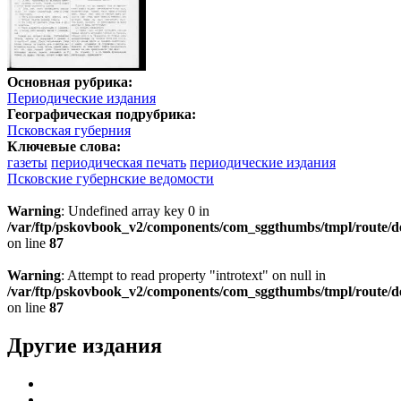
Основная рубрика:
Периодические издания
Географическая подрубрика:
Псковская губерния
Ключевые слова:
газеты
периодическая печать
периодические издания
Псковские губернские ведомости
Warning
: Undefined array key 0 in
/var/ftp/pskovbook_v2/components/com_sggthumbs/tmpl/route/d
on line
87
Warning
: Attempt to read property "introtext" on null in
/var/ftp/pskovbook_v2/components/com_sggthumbs/tmpl/route/d
on line
87
Другие издания