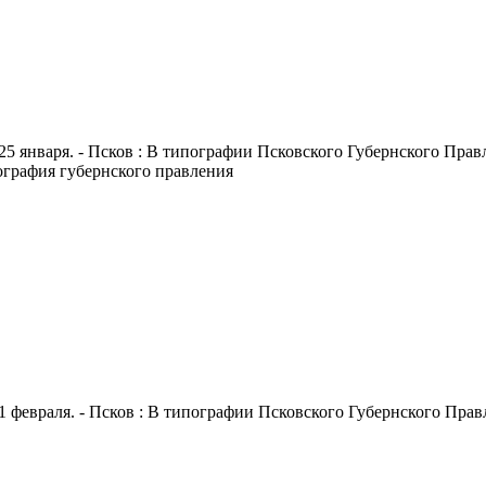
25 января. - Псков : В типографии Псковского Губернского Правле
пография губернского правления
1 февраля. - Псков : В типографии Псковского Губернского Правле