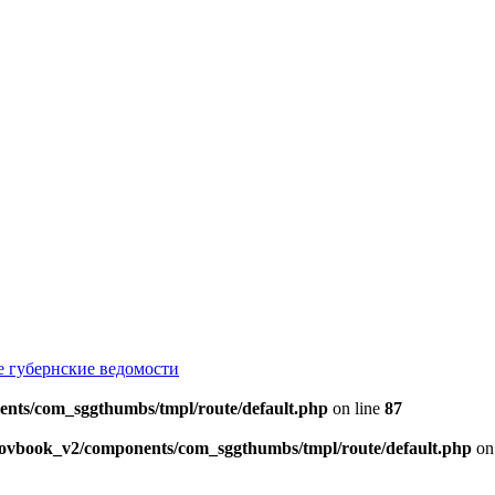
е губернские ведомости
ents/com_sggthumbs/tmpl/route/default.php
on line
87
skovbook_v2/components/com_sggthumbs/tmpl/route/default.php
on