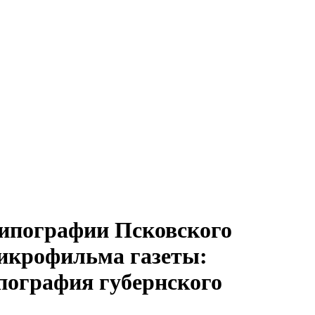
В типографии Псковского
 микрофильма газеты:
ипография губернского