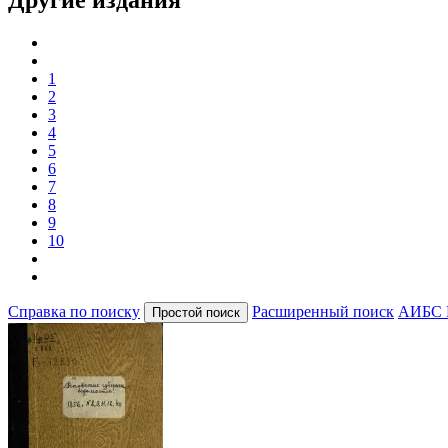
1
2
3
4
5
6
7
8
9
10
Справка по поиску
Расширенный поиск
АИБС 