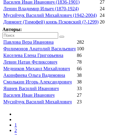
Василев Иван Иванович (1836-1901)
27
Ленин Владимир Ильич (1870-1924)
24
Мусийчук Василий Михайлович (1942-2004)
24
Довмонт (Тимофей) князь Псковский (?-1299)
20
Авторы:
Павлова Вера Ивановна
282
Филимонов Анатолий Васильевич
100
Киселева Елена Григорьевна
86
Левин Натан Феликсович
78
Медников Михаил Михайлович
66
Акинфиева Ольга Вадимовна
38
Смолькин Игорь Александрович
38
Яшнев Василий Иванович
33
Василев Иван Иванович
27
Мусийчук Василий Михайлович
23
1
2