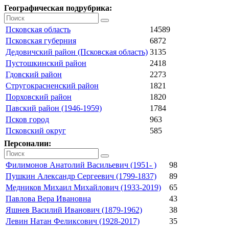
Географическая подрубрика:
Псковская область
14589
Псковская губерния
6872
Дедовичский район (Псковская область)
3135
Пустошкинский район
2418
Гдовский район
2273
Стругокрасненский район
1821
Порховский район
1820
Павский район (1946-1959)
1784
Псков город
963
Псковский округ
585
Персоналии:
Филимонов Анатолий Васильевич (1951- )
98
Пушкин Александр Сергеевич (1799-1837)
89
Медников Михаил Михайлович (1933-2019)
65
Павлова Вера Ивановна
43
Яшнев Василий Иванович (1879-1962)
38
Левин Натан Феликсович (1928-2017)
35