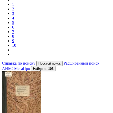
1
2
3
4
5
6
7
8
9
10
Справка по поиску
Расширенный поиск
АИБС МегаПро
Найдено:
103