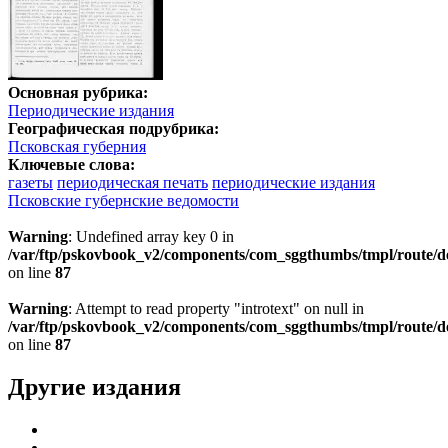
Основная рубрика:
Периодические издания
Географическая подрубрика:
Псковская губерния
Ключевые слова:
газеты
периодическая печать
периодические издания
Псковские губернские ведомости
Warning
: Undefined array key 0 in
/var/ftp/pskovbook_v2/components/com_sggthumbs/tmpl/route/d
on line
87
Warning
: Attempt to read property "introtext" on null in
/var/ftp/pskovbook_v2/components/com_sggthumbs/tmpl/route/d
on line
87
Другие издания