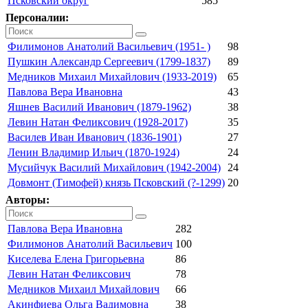
Псковский округ
585
Персоналии:
Филимонов Анатолий Васильевич (1951- )
98
Пушкин Александр Сергеевич (1799-1837)
89
Медников Михаил Михайлович (1933-2019)
65
Павлова Вера Ивановна
43
Яшнев Василий Иванович (1879-1962)
38
Левин Натан Феликсович (1928-2017)
35
Василев Иван Иванович (1836-1901)
27
Ленин Владимир Ильич (1870-1924)
24
Мусийчук Василий Михайлович (1942-2004)
24
Довмонт (Тимофей) князь Псковский (?-1299)
20
Авторы:
Павлова Вера Ивановна
282
Филимонов Анатолий Васильевич
100
Киселева Елена Григорьевна
86
Левин Натан Феликсович
78
Медников Михаил Михайлович
66
Акинфиева Ольга Вадимовна
38