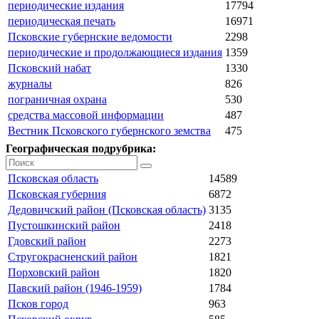
периодические издания
17794
периодическая печать
16971
Псковские губернские ведомости
2298
периодические и продолжающиеся издания
1359
Псковский набат
1330
журналы
826
пограничная охрана
530
средства массовой информации
487
Вестник Псковского губернского земства
475
Географическая подрубрика:
Псковская область
14589
Псковская губерния
6872
Дедовичский район (Псковская область)
3135
Пустошкинский район
2418
Гдовский район
2273
Стругокрасненский район
1821
Порховский район
1820
Павский район (1946-1959)
1784
Псков город
963