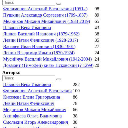
Филимонов Анатолий Васильевич (1951- )
98
Пушкин Александр Сергеевич (1799-1837)
89
Медников Михаил Михайлович (1933-2019)
65
Павлова Вера Ивановна
43
Яшнев Василий Иванович (1879-1962)
38
Левин Натан Феликсович (1928-2017)
35
Василев Иван Иванович (1836-1901)
27
Ленин Владимир Ильич (1870-1924)
24
Мусийчук Василий Михайлович (1942-2004)
24
Довмонт (Тимофей) князь Псковский (?-1299)
20
Авторы:
Павлова Вера Ивановна
282
Филимонов Анатолий Васильевич
100
Киселева Елена Григорьевна
86
Левин Натан Феликсович
78
Медников Михаил Михайлович
66
Акинфиева Ольга Вадимовна
38
Смолькин Игорь Александрович
38