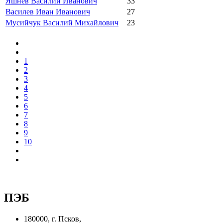
Яшнев Василий Иванович
33
Василев Иван Иванович
27
Мусийчук Василий Михайлович
23
1
2
3
4
5
6
7
8
9
10
ПЭБ
180000, г. Псков,