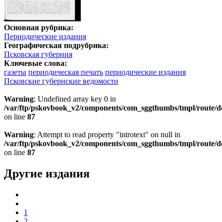
Основная рубрика:
Периодические издания
Географическая подрубрика:
Псковская губерния
Ключевые слова:
газеты
периодическая печать
периодические издания
Псковские губернские ведомости
Warning
: Undefined array key 0 in
/var/ftp/pskovbook_v2/components/com_sggthumbs/tmpl/route/d
on line
87
Warning
: Attempt to read property "introtext" on null in
/var/ftp/pskovbook_v2/components/com_sggthumbs/tmpl/route/d
on line
87
Другие издания
1
2