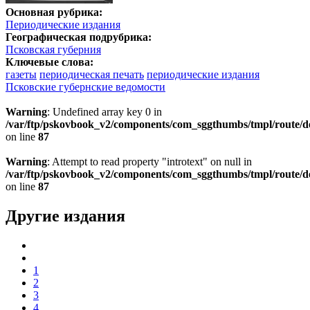
Основная рубрика:
Периодические издания
Географическая подрубрика:
Псковская губерния
Ключевые слова:
газеты
периодическая печать
периодические издания
Псковские губернские ведомости
Warning
: Undefined array key 0 in
/var/ftp/pskovbook_v2/components/com_sggthumbs/tmpl/route/d
on line
87
Warning
: Attempt to read property "introtext" on null in
/var/ftp/pskovbook_v2/components/com_sggthumbs/tmpl/route/d
on line
87
Другие издания
1
2
3
4