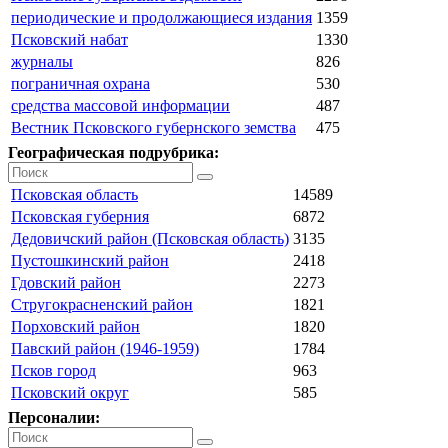
периодические и продолжающиеся издания
1359
Псковский набат
1330
журналы
826
пограничная охрана
530
средства массовой информации
487
Вестник Псковского губернского земства
475
Географическая подрубрика:
Псковская область
14589
Псковская губерния
6872
Дедовичский район (Псковская область)
3135
Пустошкинский район
2418
Гдовский район
2273
Стругокрасненский район
1821
Порховский район
1820
Павский район (1946-1959)
1784
Псков город
963
Псковский округ
585
Персоналии: