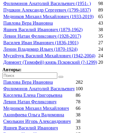
Филимонов Анатолий Васильевич (1951- )
98
Пушкин Александр Сергеевич (1799-1837)
89
Медников Михаил Михайлович (1933-2019)
65
Павлова Вера Ивановна
43
Яшнев Василий Иванович (1879-1962)
38
Левин Натан Феликсович (1928-2017)
35
Василев Иван Иванович (1836-1901)
27
Ленин Владимир Ильич (1870-1924)
24
Мусийчук Василий Михайлович (1942-2004)
24
Довмонт (Тимофей) князь Псковский (?-1299)
20
Авторы:
Павлова Вера Ивановна
282
Филимонов Анатолий Васильевич
100
Киселева Елена Григорьевна
86
Левин Натан Феликсович
78
Медников Михаил Михайлович
66
Акинфиева Ольга Вадимовна
38
Смолькин Игорь Александрович
38
Яшнев Василий Иванович
33