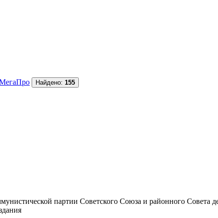
МегаПро
Найдено:
155
унистической партии Советского Союза и районного Совета депут
издания