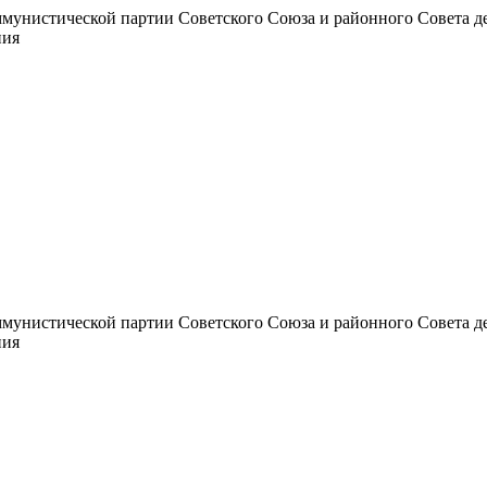
унистической партии Советского Союза и районного Совета депут
ния
унистической партии Советского Союза и районного Совета депут
ния