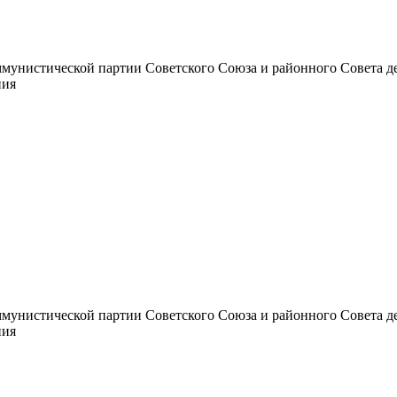
унистической партии Советского Союза и районного Совета депут
ния
унистической партии Советского Союза и районного Совета депут
ния