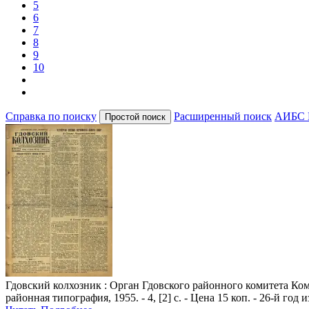
5
6
7
8
9
10
Справка по поиску
Расширенный поиск
АИБС 
Гдовский колхозник
: Орган Гдовского районного комитета Комм
районная типография, 1955. - 4, [2] с. - Цена 15 коп. - 26-й год 