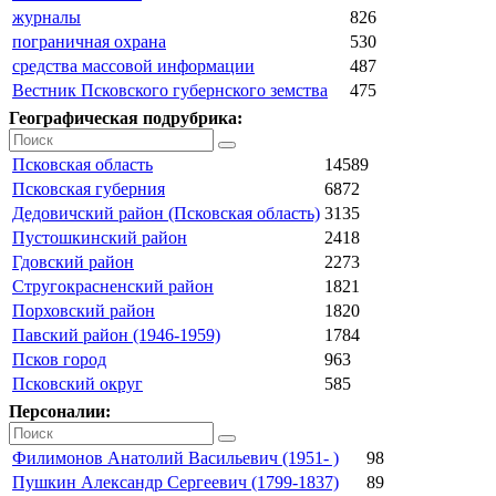
журналы
826
пограничная охрана
530
средства массовой информации
487
Вестник Псковского губернского земства
475
Географическая подрубрика:
Псковская область
14589
Псковская губерния
6872
Дедовичский район (Псковская область)
3135
Пустошкинский район
2418
Гдовский район
2273
Стругокрасненский район
1821
Порховский район
1820
Павский район (1946-1959)
1784
Псков город
963
Псковский округ
585
Персоналии:
Филимонов Анатолий Васильевич (1951- )
98
Пушкин Александр Сергеевич (1799-1837)
89