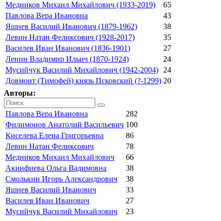
Медников Михаил Михайлович (1933-2019)
65
Павлова Вера Ивановна
43
Яшнев Василий Иванович (1879-1962)
38
Левин Натан Феликсович (1928-2017)
35
Василев Иван Иванович (1836-1901)
27
Ленин Владимир Ильич (1870-1924)
24
Мусийчук Василий Михайлович (1942-2004)
24
Довмонт (Тимофей) князь Псковский (?-1299)
20
Авторы:
Павлова Вера Ивановна
282
Филимонов Анатолий Васильевич
100
Киселева Елена Григорьевна
86
Левин Натан Феликсович
78
Медников Михаил Михайлович
66
Акинфиева Ольга Вадимовна
38
Смолькин Игорь Александрович
38
Яшнев Василий Иванович
33
Василев Иван Иванович
27
Мусийчук Василий Михайлович
23