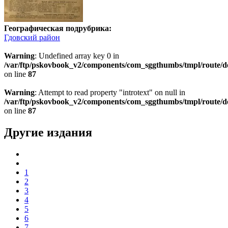
Географическая подрубрика:
Гдовский район
Warning
: Undefined array key 0 in
/var/ftp/pskovbook_v2/components/com_sggthumbs/tmpl/route/d
on line
87
Warning
: Attempt to read property "introtext" on null in
/var/ftp/pskovbook_v2/components/com_sggthumbs/tmpl/route/d
on line
87
Другие издания
1
2
3
4
5
6
7