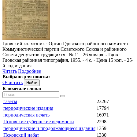
Гдовский колхозник
: Орган Гдовского районного комитета
Коммунистической партии Советского Союза и районного
Совета депутатов трудящихся . № 11 : 26 января. - Гдов :
Гдовская районная типография, 1955. - 4 с. - Цена 15 коп. - 25-
й год издания
Читать
Подробнее
Выбрано для поиска:
Очистить
Ключевые слова:
газеты
23267
периодические издания
17794
периодическая печать
16971
Псковские губернские ведомости
2298
периодические и продолжающиеся издания
1359
Псковский набат
1330