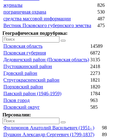
журналы
826
пограничная охрана
530
средства массовой информации
487
Вестник Псковского губернского земства
475
Географическая подрубрика:
Псковская область
14589
Псковская губерния
6872
Дедовичский район (Псковская область)
3135
Пустошкинский район
2418
Гдовский район
2273
Стругокрасненский район
1821
Порховский район
1820
Павский район (1946-1959)
1784
Псков город
963
Псковский округ
585
Персоналии:
Филимонов Анатолий Васильевич (1951- )
98
Пушкин Александр Сергеевич (1799-1837)
89