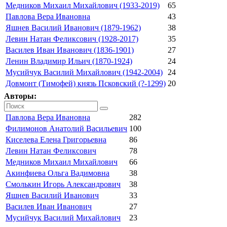
Медников Михаил Михайлович (1933-2019)
65
Павлова Вера Ивановна
43
Яшнев Василий Иванович (1879-1962)
38
Левин Натан Феликсович (1928-2017)
35
Василев Иван Иванович (1836-1901)
27
Ленин Владимир Ильич (1870-1924)
24
Мусийчук Василий Михайлович (1942-2004)
24
Довмонт (Тимофей) князь Псковский (?-1299)
20
Авторы:
Павлова Вера Ивановна
282
Филимонов Анатолий Васильевич
100
Киселева Елена Григорьевна
86
Левин Натан Феликсович
78
Медников Михаил Михайлович
66
Акинфиева Ольга Вадимовна
38
Смолькин Игорь Александрович
38
Яшнев Василий Иванович
33
Василев Иван Иванович
27
Мусийчук Василий Михайлович
23