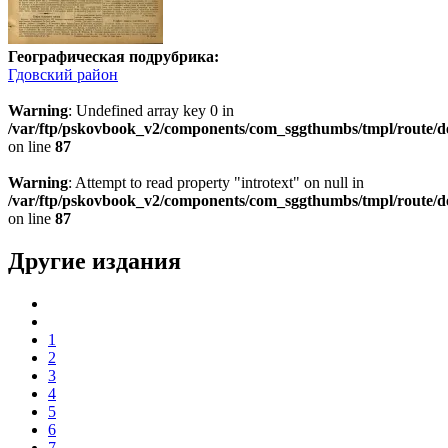
Географическая подрубрика:
Гдовский район
Warning
: Undefined array key 0 in
/var/ftp/pskovbook_v2/components/com_sggthumbs/tmpl/route/d
on line
87
Warning
: Attempt to read property "introtext" on null in
/var/ftp/pskovbook_v2/components/com_sggthumbs/tmpl/route/d
on line
87
Другие издания
1
2
3
4
5
6
7