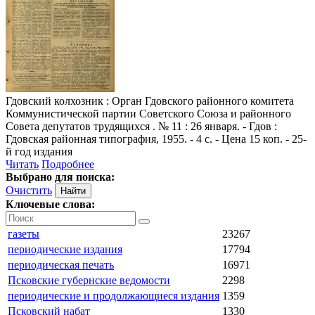
Гдовский колхозник
: Орган Гдовского районного комитета
Коммунистической партии Советского Союза и районного
Совета депутатов трудящихся . № 11 : 26 января. - Гдов :
Гдовская районная типография, 1955. - 4 с. - Цена 15 коп. - 25-
й год издания
Читать
Подробнее
Выбрано для поиска:
Очистить
Ключевые слова:
газеты
23267
периодические издания
17794
периодическая печать
16971
Псковские губернские ведомости
2298
периодические и продолжающиеся издания
1359
Псковский набат
1330