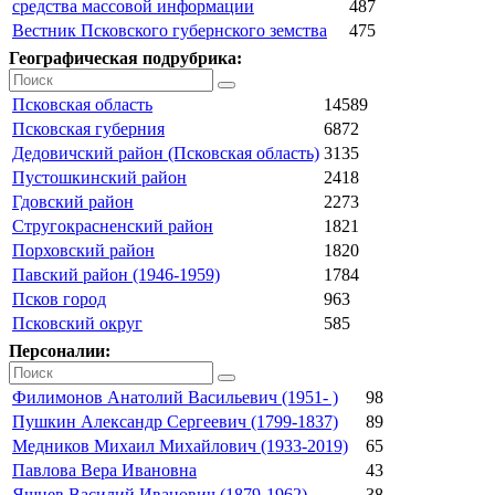
средства массовой информации
487
Вестник Псковского губернского земства
475
Географическая подрубрика:
Псковская область
14589
Псковская губерния
6872
Дедовичский район (Псковская область)
3135
Пустошкинский район
2418
Гдовский район
2273
Стругокрасненский район
1821
Порховский район
1820
Павский район (1946-1959)
1784
Псков город
963
Псковский округ
585
Персоналии:
Филимонов Анатолий Васильевич (1951- )
98
Пушкин Александр Сергеевич (1799-1837)
89
Медников Михаил Михайлович (1933-2019)
65
Павлова Вера Ивановна
43
Яшнев Василий Иванович (1879-1962)
38