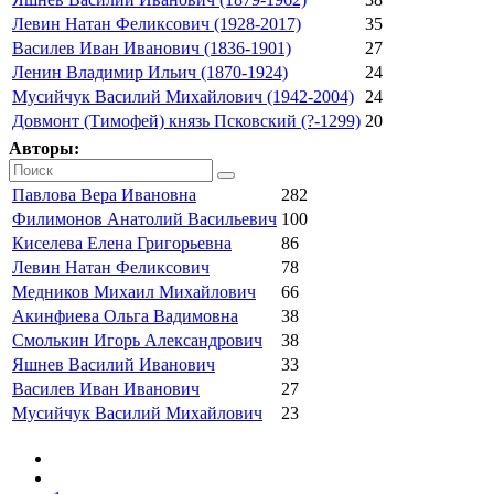
Левин Натан Феликсович (1928-2017)
35
Василев Иван Иванович (1836-1901)
27
Ленин Владимир Ильич (1870-1924)
24
Мусийчук Василий Михайлович (1942-2004)
24
Довмонт (Тимофей) князь Псковский (?-1299)
20
Авторы:
Павлова Вера Ивановна
282
Филимонов Анатолий Васильевич
100
Киселева Елена Григорьевна
86
Левин Натан Феликсович
78
Медников Михаил Михайлович
66
Акинфиева Ольга Вадимовна
38
Смолькин Игорь Александрович
38
Яшнев Василий Иванович
33
Василев Иван Иванович
27
Мусийчук Василий Михайлович
23