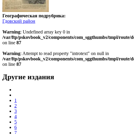
Географическая подрубрика:
Гдовский район
Warning
: Undefined array key 0 in
/var/ftp/pskovbook_v2/components/com_sggthumbs/tmpl/route/d
on line
87
Warning
: Attempt to read property "introtext" on null in
/var/ftp/pskovbook_v2/components/com_sggthumbs/tmpl/route/d
on line
87
Другие издания
1
2
3
4
5
6
7