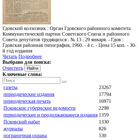
Гдовский колхозник
: Орган Гдовского районного комитета
Коммунистической партии Советского Союза и районного
Совета депутатов трудящихся . № 13 : 29 января. - Гдов :
Гдовская районная типография, 1960. - 4 с. - Цена 15 коп. - 30-
й год издания
Читать
Подробнее
Выбрано для поиска:
Очистить
Ключевые слова:
газеты
23267
периодические издания
17794
периодическая печать
16971
Псковские губернские ведомости
2298
периодические и продолжающиеся издания
1359
Псковский набат
1330
журналы
826
пограничная охрана
530