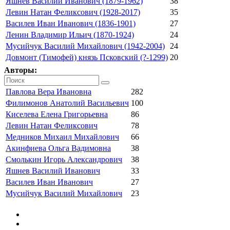
Яшнев Василий Иванович (1879-1962)
38
Левин Натан Феликсович (1928-2017)
35
Василев Иван Иванович (1836-1901)
27
Ленин Владимир Ильич (1870-1924)
24
Мусийчук Василий Михайлович (1942-2004)
24
Довмонт (Тимофей) князь Псковский (?-1299)
20
Авторы:
Павлова Вера Ивановна
282
Филимонов Анатолий Васильевич
100
Киселева Елена Григорьевна
86
Левин Натан Феликсович
78
Медников Михаил Михайлович
66
Акинфиева Ольга Вадимовна
38
Смолькин Игорь Александрович
38
Яшнев Василий Иванович
33
Василев Иван Иванович
27
Мусийчук Василий Михайлович
23