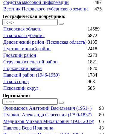
средства массовой информации
487
Вестник Псковского губернского земства
475
Географическая подрубрика:
Псковская область
14589
Псковская губерния
6872
Дедовичский район (Псковская область)
3135
Пустошкинский район
2418
Гдовский район
2273
Стругокрасненский район
1821
Порховский район
1820
Павский район (1946-1959)
1784
Псков город
963
Псковский округ
585
Персоналии:
Филимонов Анатолий Васильевич (1951- )
98
Пушкин Александр Сергеевич (1799-1837)
89
Медников Михаил Михайлович (1933-2019)
65
Павлова Вера Ивановна
43