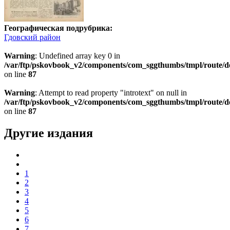
Географическая подрубрика:
Гдовский район
Warning
: Undefined array key 0 in
/var/ftp/pskovbook_v2/components/com_sggthumbs/tmpl/route/d
on line
87
Warning
: Attempt to read property "introtext" on null in
/var/ftp/pskovbook_v2/components/com_sggthumbs/tmpl/route/d
on line
87
Другие издания
1
2
3
4
5
6
7