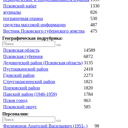
Псковский набат
1330
журналы
826
пограничная охрана
530
средства массовой информации
487
Вестник Псковского губернского земства
475
Географическая подрубрика:
Псковская область
14589
Псковская губерния
6872
Дедовичский район (Псковская область)
3135
Пустошкинский район
2418
Гдовский район
2273
Стругокрасненский район
1821
Порховский район
1820
Павский район (1946-1959)
1784
Псков город
963
Псковский округ
585
Персоналии:
Филимонов Анатолий Васильевич (1951- )
98