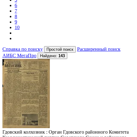
6
7
8
9
10
Справка по поиску
Расширенный поиск
АИБС МегаПро
Найдено:
143
Гдовский колхозник
: Орган Гдовского районного Комитета