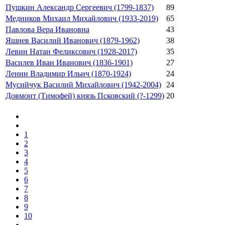
Пушкин Александр Сергеевич (1799-1837)
89
Медников Михаил Михайлович (1933-2019)
65
Павлова Вера Ивановна
43
Яшнев Василий Иванович (1879-1962)
38
Левин Натан Феликсович (1928-2017)
35
Василев Иван Иванович (1836-1901)
27
Ленин Владимир Ильич (1870-1924)
24
Мусийчук Василий Михайлович (1942-2004)
24
Довмонт (Тимофей) князь Псковский (?-1299)
20
1
2
3
4
5
6
7
8
9
10