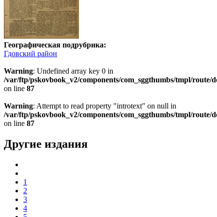
Географическая подрубрика:
Гдовский район
Warning
: Undefined array key 0 in
/var/ftp/pskovbook_v2/components/com_sggthumbs/tmpl/route/d
on line
87
Warning
: Attempt to read property "introtext" on null in
/var/ftp/pskovbook_v2/components/com_sggthumbs/tmpl/route/d
on line
87
Другие издания
1
2
3
4
5