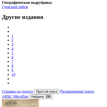
Географическая подрубрика:
Гдовский район
Другие издания
1
2
3
4
5
6
7
8
9
10
Справка по поиску
Расширенный поиск
АИБС МегаПро
Найдено:
155