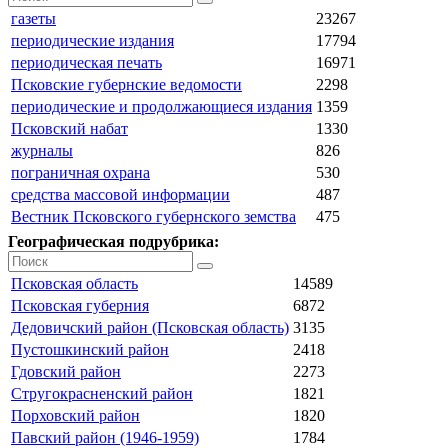
газеты
23267
периодические издания
17794
периодическая печать
16971
Псковские губернские ведомости
2298
периодические и продолжающиеся издания
1359
Псковский набат
1330
журналы
826
пограничная охрана
530
средства массовой информации
487
Вестник Псковского губернского земства
475
Географическая подрубрика:
Псковская область
14589
Псковская губерния
6872
Дедовичский район (Псковская область)
3135
Пустошкинский район
2418
Гдовский район
2273
Стругокрасненский район
1821
Порховский район
1820
Павский район (1946-1959)
1784