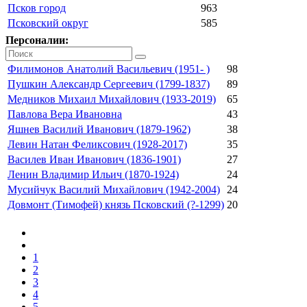
Псков город
963
Псковский округ
585
Персоналии:
Филимонов Анатолий Васильевич (1951- )
98
Пушкин Александр Сергеевич (1799-1837)
89
Медников Михаил Михайлович (1933-2019)
65
Павлова Вера Ивановна
43
Яшнев Василий Иванович (1879-1962)
38
Левин Натан Феликсович (1928-2017)
35
Василев Иван Иванович (1836-1901)
27
Ленин Владимир Ильич (1870-1924)
24
Мусийчук Василий Михайлович (1942-2004)
24
Довмонт (Тимофей) князь Псковский (?-1299)
20
1
2
3
4
5